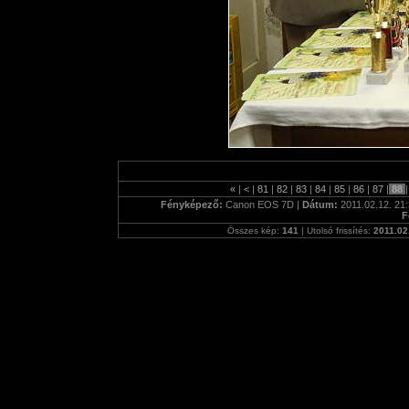
«
|
<
|
81
|
82
|
83
|
84
|
85
|
86
|
87
|
88
|
Fényképező:
Canon EOS 7D |
Dátum:
2011.02.12. 21:
F
Összes kép:
141
| Utolsó frissítés:
2011.02