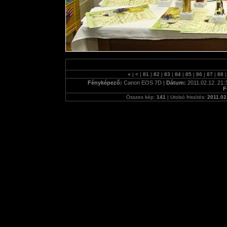
«
|
<
|
81
|
82
|
83
|
84
|
85
|
86
|
87
|
88
|
Fényképező:
Canon EOS 7D |
Dátum:
2011.02.12. 21:
F
Összes kép:
141
| Utolsó frissítés:
2011.02