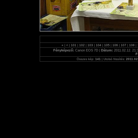
«
|
<
|
101
|
102
|
103
|
104
|
105
|
106
|
107
|
108
|
Fényképező:
Canon EOS 7D |
Dátum:
2011.02.12. 21:
F
Összes kép:
141
| Utolsó frissítés:
2011.02