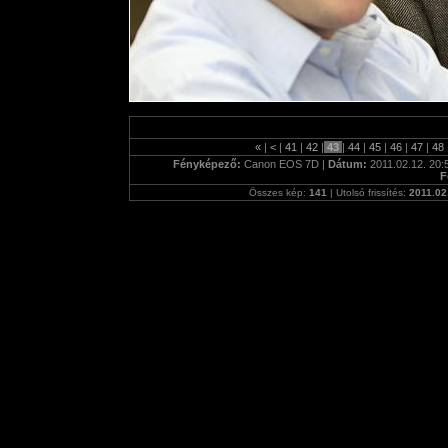
«
|
<
|
41
|
42
|
43
|
44
|
45
|
46
|
47
|
48
Fényképező:
Canon EOS 7D |
Dátum:
2011.02.12. 20:
F
Összes kép:
141
| Utolsó frissítés:
2011.02