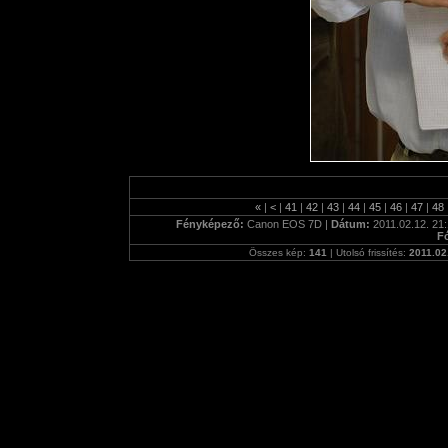
«
|
<
|
41
|
42
|
43
|
44
|
45
|
46
|
47
|
48
Fényképező:
Canon EOS 7D |
Dátum:
2011.02.12. 21:
F
Összes kép:
141
| Utolsó frissítés:
2011.02