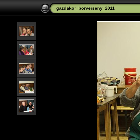
gazdakor_borverseny_2011