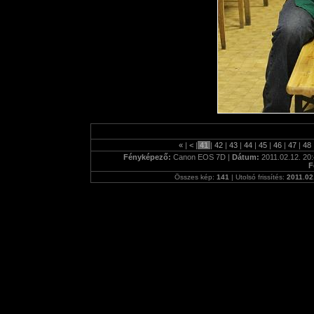
«
|
<
|
41
|
42
|
43
|
44
|
45
|
46
|
47
|
48
Fényképező:
Canon EOS 7D |
Dátum:
2011.02.12. 20:
F
Összes kép:
141
| Utolsó frissítés:
2011.02