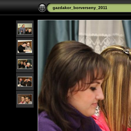
gazdakor_borverseny_2011