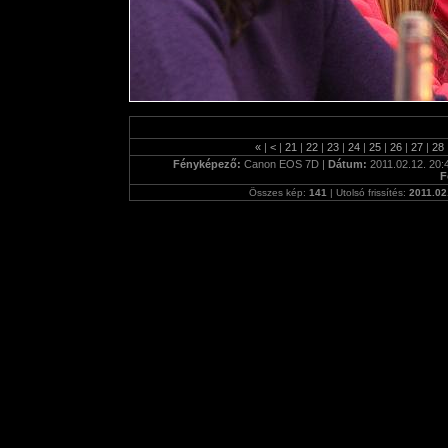
«
|
<
|
21
|
22
|
23
|
24
|
25
|
26
|
27
|
28
Fényképező:
Canon EOS 7D |
Dátum:
2011.02.12. 20:
F
Összes kép:
141
| Utolsó frissítés:
2011.02