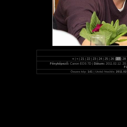
«
|
<
|
21
|
22
|
23
|
24
|
25
|
26
|
27
|
28
Fényképező:
Canon EOS 7D |
Dátum:
2011.02.12. 20:
F
Összes kép:
141
| Utolsó frissítés:
2011.02