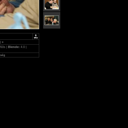
|
»
/60s |
Blende:
4.0 |
tség