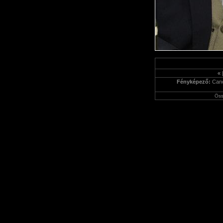
«
Fényképező:
Can
Öss