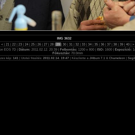
IMG 3632
|
<
|
21
|
22
|
23
|
24
|
25
|
26
|
27
|
28
|
29
|
30
|
31
|
32
|
33
|
34
|
35
|
36
|
37
|
38
|
39
|
40
|
>
on EOS 7D |
Dátum:
2011.02.12. 20:39 |
Felbontás:
1200 x 800 |
ISO:
1600 |
Expozíció:
1
Fókusztáv:
70.0mm
zes kép:
141
| Utolsó frissítés:
2011.02.14. 19:47
| Készítette a
JAlbum 7.1
&
Chameleon
|
Segí