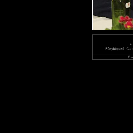
«
Fényképező:
Can
Öss