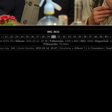
IMG 3633
|
<
|
21
|
22
|
23
|
24
|
25
|
26
|
27
|
28
|
29
|
30
|
31
|
32
|
33
|
34
|
35
|
36
|
37
|
38
|
39
|
40
|
>
on EOS 7D |
Dátum:
2011.02.12. 20:39 |
Felbontás:
1200 x 800 |
ISO:
1600 |
Expozíció:
1
Fókusztáv:
70.0mm
zes kép:
141
| Utolsó frissítés:
2011.02.14. 19:47
| Készítette a
JAlbum 7.1
&
Chameleon
|
Segí