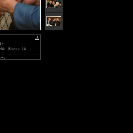
|
»
/60s |
Blende:
4.0 |
tség