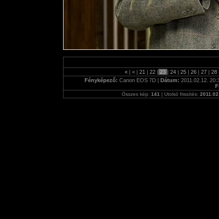
«
|
<
|
21
|
22
|
23
|
24
|
25
|
26
|
27
|
28
Fényképező:
Canon EOS 7D |
Dátum:
2011.02.12. 20:
F
Összes kép:
141
| Utolsó frissítés:
2011.02