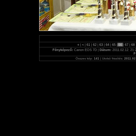
«
|
<
|
61
|
62
|
63
|
64
|
65
|
66
|
67
|
68
Fényképező:
Canon EOS 7D |
Dátum:
2011.02.12. 21:
F
Összes kép:
141
| Utolsó frissítés:
2011.02