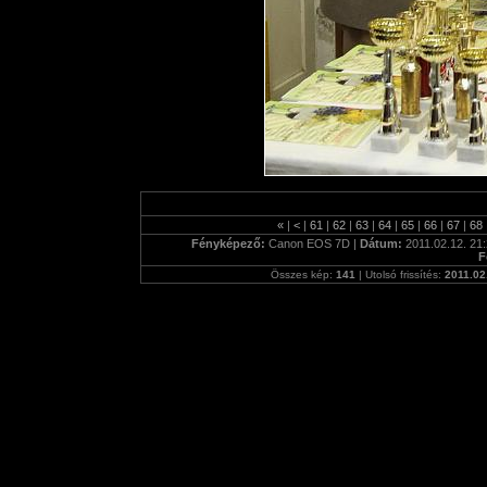
«
|
<
|
61
|
62
|
63
|
64
|
65
|
66
|
67
|
68
Fényképező:
Canon EOS 7D |
Dátum:
2011.02.12. 21:
F
Összes kép:
141
| Utolsó frissítés:
2011.02