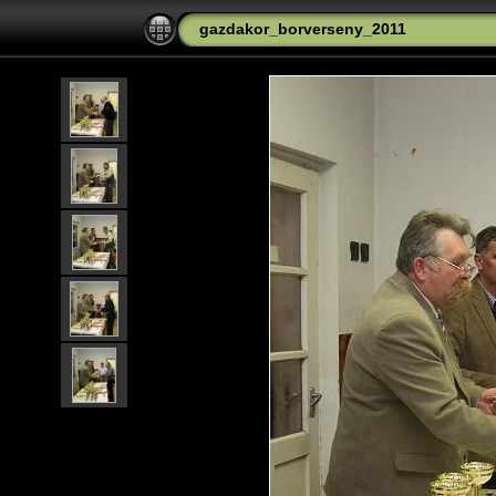
gazdakor_borverseny_2011