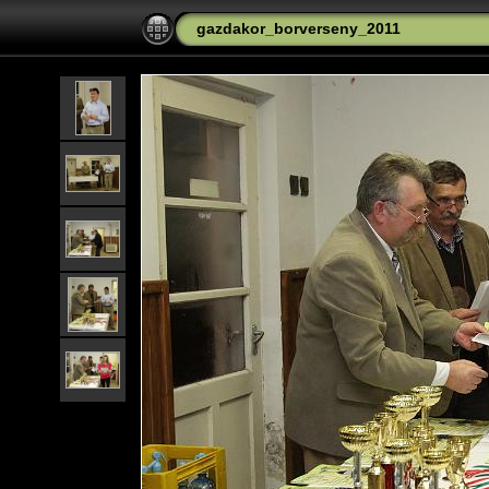
gazdakor_borverseny_2011