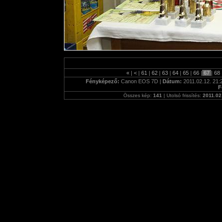
«
|
<
|
61
|
62
|
63
|
64
|
65
|
66
|
67
|
68
Fényképező:
Canon EOS 7D |
Dátum:
2011.02.12. 21:
F
Összes kép:
141
| Utolsó frissítés:
2011.02