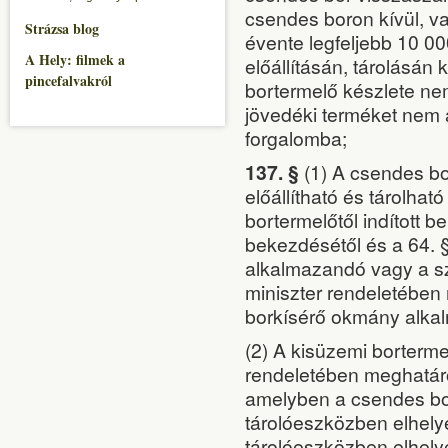
csendes boron kívül, va
Strázsa blog
évente legfeljebb 10 00
A Hely: filmek a
előállításán, tárolásán 
pincefalvakról
bortermelő készlete nem
jövedéki terméket nem á
forgalomba;
137. §
(1) A csendes bo
előállítható és tárolha
bortermelőtől indított be
bekezdésétől és a 64. §
alkalmazandó vagy a szá
miniszter rendeletében
borkísérő okmány alkal
(2) A kisüzemi bortermel
rendeletében meghatároz
amelyben a csendes bor
tárolóeszközben elhelye
tárolóeszközben elhely