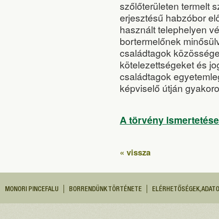
szőlőterületen termelt 
erjesztésű habzóbor elő
használt telephelyen v
bortermelőnek minősülv
családtagok közössége
kötelezettségeket és j
családtagok egyetemleges
képviselő útján gyakorol
A törvény ismertetése
« vissza
MONORI PINCEFALU
BORRENDÜNK TÖRTÉNETE
ELÉRHETŐSÉGEK, ADAT