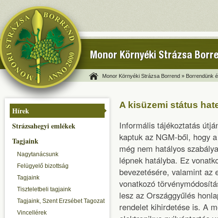
Monor Környéki Strázsa Borr
Monor Környéki Strázsa Borrend »
Borrendünk és
A kisüzemi státus hat
Hírek
Informális tájékoztatás útjá
Strázsahegyi emlékek
kaptuk az NGM-ből, hogy a j
Tagjaink
még nem hatályos szabályai 
Nagytanácsunk
lépnek hatályba. Ez vonatko
Felügyelő bizottság
bevezetésére, valamint az e
Tagjaink
vonatkozó törvénymódosítás
Tiszteletbeli tagjaink
lesz az Országgyűlés honla
Tagjaink, Szent Erzsébet Tagozat
rendelet kihirdetése is. A
Vincellérek