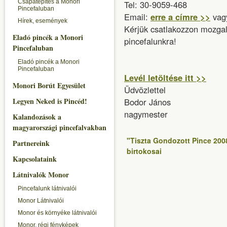
Csapatépítés a Monori
Tel: 30-9059-468
Pincefaluban
Email:
erre a címre >>
vag
Hírek, események
Kérjük csatlakozzon mozga
Eladó pincék a Monori
pincefalunkra!
Pincefaluban
Eladó pincék a Monori
Pincefaluban
Levél letöltése itt >>
Monori Borút Egyesület
Üdvözlettel
Legyen Neked is Pincéd!
Bodor János
nagymester
Kalandozások a
magyarországi pincefalvakban
"Tiszta Gondozott Pince 200
Partnereink
birtokosai
Kapcsolataink
Látnivalók Monor
Pincefalunk látnivalói
Monor Látnivalói
Monor és környéke látnivalói
Monor, régi fényképek