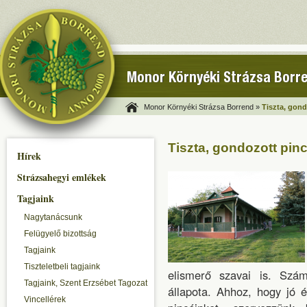
Monor Környéki Strázsa Borr
Monor Környéki Strázsa Borrend »
Tiszta, gond
Tiszta, gondozott pin
Hírek
Strázsahegyi emlékek
Tagjaink
Nagytanácsunk
Felügyelő bizottság
Tagjaink
Tiszteletbeli tagjaink
elismerő szavai is. Szá
Tagjaink, Szent Erzsébet Tagozat
állapota. Ahhoz, hogy jó 
Vincellérek