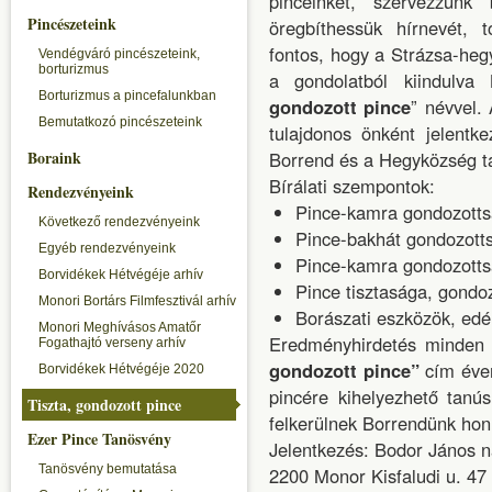
pincéinket, szervezzünk
Pincészeteink
öregbíthessük hírnevét, 
fontos, hogy a Strázsa-heg
Vendégváró pincészeteink,
borturizmus
a gondolatból kiindulv
Borturizmus a pincefalunkban
gondozott pince
” névvel.
Bemutatkozó pincészeteink
tulajdonos önként jelentk
Boraink
Borrend és a Hegyközség tag
Bírálati szempontok:
Rendezvényeink
Pince-kamra gondozottsá
Következő rendezvényeink
Pince-bakhát gondozott
Egyéb rendezvényeink
Pince-kamra gondozottsá
Borvidékek Hétvégéje arhív
Pince tisztasága, gondo
Monori Bortárs Filmfesztivál arhív
Borászati eszközök, ed
Monori Meghívásos Amatőr
Eredményhirdetés minden
Fogathajtó verseny arhív
gondozott pince”
cím éven
Borvidékek Hétvégéje 2020
pincére kihelyezhető tanús
Tiszta, gondozott pince
felkerülnek Borrendünk honl
Ezer Pince Tanösvény
Jelentkezés: Bodor János 
Tanösvény bemutatása
2200 Monor Kisfaludi u. 47