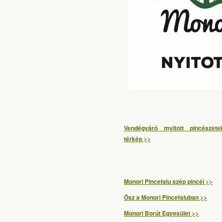
Vendégváró myitott pincészetek
térkép >>
Monori Pincefalu szép pincéi >>
Ősz a Monori Pincefaluban >>
Monori Borút Egyesület >>