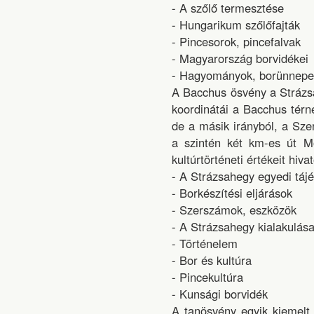
- A szőlő termesztése
- Hungarikum szőlőfajták
- Pincesorok, pincefalvak
- Magyarország borvidékei
- Hagyományok, borünnepe
A Bacchus ösvény a Strázsa
koordinátái a Bacchus térn
de a másik irányból, a Sze
a szintén két km-es út Mo
kultúrtörténeti értékeit hiva
- A Strázsahegy egyedi tájé
- Borkészítési eljárások
- Szerszámok, eszközök
- A Strázsahegy kialakulás
- Történelem
- Bor és kultúra
- Pincekultúra
- Kunsági borvidék
A tanösvény egyik kiemelt 