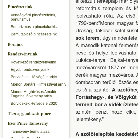
elkészült térképlap már oly
Pincészeteink
református templom és k
leolvasható róla. Az első
Vendégváró pincészeteink,
borturizmus
1799-ben:”Monor magyar fa
Borturizmus a pincefalunkban
Uraság, lakosai katolikus
Bemutatkozó pincészeteink
sok terem,
úgy mindenféle 
Boraink
A második katonai felmérés
neve és helye leolvasható 
Rendezvényeink
Lukács-tanya. Bajkai-tan
Következő rendezvényeink
mezővárosról 1877-es mono
Egyéb rendezvényeink
derék magyar mezőváros. A
Borvidékek Hétvégéje arhív
dombsorán terülő löszös 
Monori Bortárs Filmfesztivál arhív
és ⅔-a szántó.
A szőlőheg
Monori Meghívásos Amatőr
Forráshegy-, és Völgykút
Fogathajtó verseny arhív
termelt bor a vidék ízlete
Borvidékek Hétvégéje 2020
szintén pénzt hozó cikk,
Tiszta, gondozott pince
jelentékeny.”
Ezer Pince Tanösvény
Tanösvény bemutatása
A szőlőtelepítés kezdetér