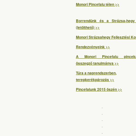
Monori Pincefalu télen >>
Borrendünk és a Strázsa-hegy
(letölthető) >>
Monori Strázsahegy Fejlesztési Ko
Rendezvényeink >>
A Monori Pincefalu pincekat
összegző tanulmánya >>
Túra a naprendszerben,
terepkerékpározás >>
Pincefalunk 2015 öszén >>