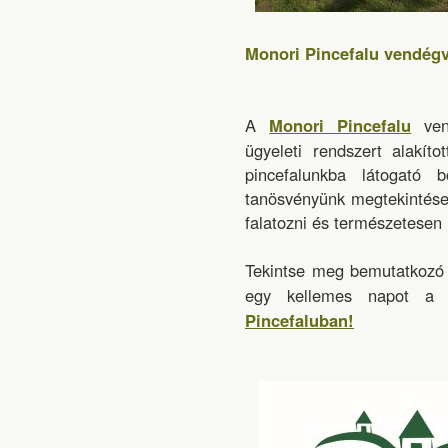
Monori Pincefalu vendégv
A
Monori Pincefalu
vend
ügyeleti rendszert alakít
pincefalunkba látogató 
tanösvényünk megtekintése 
falatozni és természetesen
Tekintse meg bemutatkoz
egy kellemes napot a 
Pincefaluban!