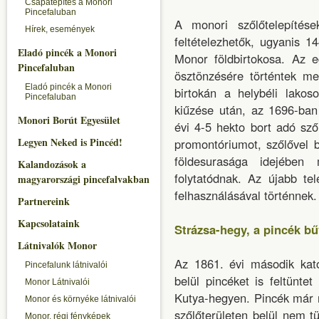
Csapatépítés a Monori
Pincefaluban
A monori szőlőtelepítése
Hírek, események
feltételezhetők, ugyanis 1
Eladó pincék a Monori
Monor földbirtokosa. Az e
Pincefaluban
ösztönzésére történtek me
Eladó pincék a Monori
birtokán a helybéli lakos
Pincefaluban
kiűzése után, az 1696-ban 
Monori Borút Egyesület
évi 4-5 hekto bort adó sző
Legyen Neked is Pincéd!
promontóriumot, szőlővel bo
földesurasága idejében 
Kalandozások a
folytatódnak. Az újabb te
magyarországi pincefalvakban
felhasználásával történnek.
Partnereink
Kapcsolataink
Strázsa-hegy, a pincék b
Látnivalók Monor
Az 1861. évi második kato
Pincefalunk látnivalói
belül pincéket is feltünte
Monor Látnivalói
Kutya-hegyen. Pincék már r
Monor és környéke látnivalói
szőlőterületen belül nem tü
Monor, régi fényképek