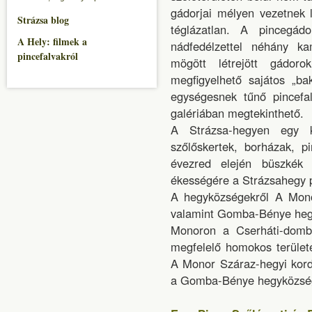
gádorjai mélyen vezetnek 
Strázsa blog
téglázatlan. A pincegádo
A Hely: filmek a
nádfedélzettel néhány ka
pincefalvakról
mögött létrejött gádor
megfigyelhető sajátos „ba
egységesnek tűnő pincefa
galériában megtekinthető.
A Strázsa-hegyen egy ki
szőlőskertek, borházak, p
évezred elején büszkék 
ékességére a Strázsahegy p
A hegyközségekről A Mono
valamint Gomba-Bénye hegyk
Monoron a Cserháti-dombs
megfelelő homokos területe
A Monor Száraz-hegyi kord
a Gomba-Bénye hegyközség 