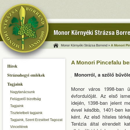
Monor Környéki Strázsa Borr
Monor Környéki Strázsa Borrend »
A Monori Pi
A Monori Pincefalu b
Hírek
Monorról, a szőlő bűvöl
Strázsahegyi emlékek
Tagjaink
Monor város 1998-ban ün
Nagytanácsunk
évfordulóját. Az első ism
Felügyelő bizottság
idején, 1398-ban jelent m
Tagjaink
évvel később, 1401-ben ke
Tiszteletbeli tagjaink
ként. Az első hiteles térk
Tagjaink, Szent Erzsébet Tagozat
Terézia által elrendelt k
Vincellérek