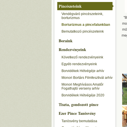
Pincészeteink
Vendégváró pincészeteink,
"B
borturizmus
mon
Borturizmus a pincefalunkban
műk
Bemutatkozó pincészeteink
meg
Boraink
Rendezvényeink
Következő rendezvényeink
Egyéb rendezvényeink
Borvidékek Hétvégéje arhív
Monori Bortárs Filmfesztivál arhív
Monori Meghívásos Amatőr
Fogathajtó verseny arhív
Borvidékek Hétvégéje 2020
Tiszta, gondozott pince
Ezer Pince Tanösvény
Tanösvény bemutatása