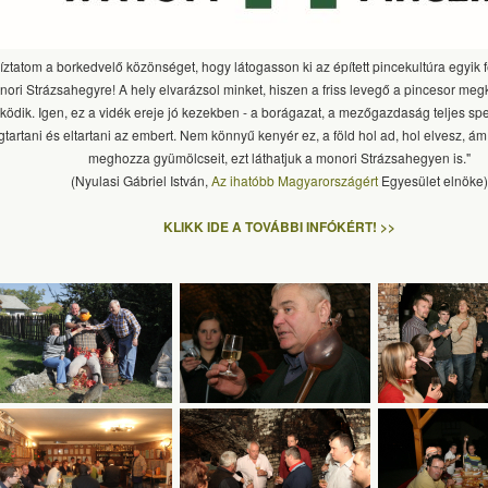
íztatom a borkedvelő közönséget, hogy látogasson ki az épített pincekultúra egyik 
ori Strázsahegyre! A hely elvarázsol minket, hiszen a friss levegő a pincesor me
ödik. Igen, ez a vidék ereje jó kezekben - a borágazat, a mezőgazdaság teljes sp
tartani és eltartani az embert. Nem könnyű kenyér ez, a föld hol ad, hol elvesz, ám
meghozza gyümölcseit, ezt láthatjuk a monori Strázsahegyen is."
(Nyulasi Gábriel István,
Az ihatóbb Magyarországért
Egyesület elnöke)
KLIKK IDE A TOVÁBBI INFÓKÉRT! >>