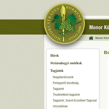
Monor Kö
Monor Körn
Bo
Hírek
Strázsahegyi emlékek
Tagjaink
Nagytanácsunk
Felügyelő bizottság
Tagjaink
Tiszteletbeli tagjaink
Tagjaink, Szent Erzsébet Tagozat
Vincellérek