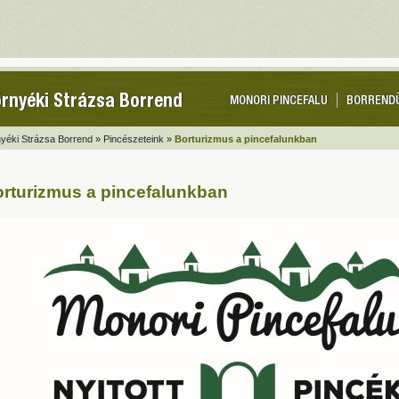
rnyéki Strázsa Borrend
MONORI PINCEFALU
BORREND
yéki Strázsa Borrend »
Pincészeteink »
Borturizmus a pincefalunkban
rturizmus a pincefalunkban