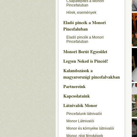
Csapatépítés a Monori
Pincefaluban
Hírek, események
Eladó pincék a Monori
Pincefaluban
Eladó pincék a Monori
Pincefaluban
Monori Borút Egyesület
Legyen Neked is Pincéd!
Kalandozások a
magyarországi pincefalvakban
Partnereink
Kapcsolataink
Látnivalók Monor
Pincefalunk látnivalói
Monor Látnivalói
Monor és környéke látnivalói
Monor, régi fényképek