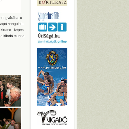
fellegvárába, a
gkapó hangulata
ektruma - képes
 a kitartó munka