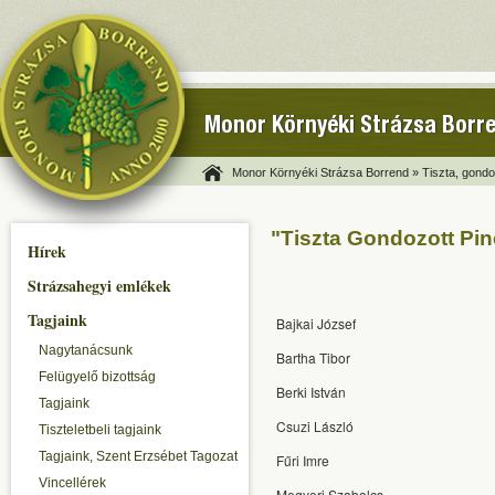
Monor Környéki Strázsa Borr
Monor Környéki Strázsa Borrend »
Tiszta, gondo
"Tiszta Gondozott Pin
Hírek
Strázsahegyi emlékek
Tagjaink
Bajkai József
Nagytanácsunk
Bartha Tibor
Felügyelő bizottság
Berki István
Tagjaink
Csuzi László
Tiszteletbeli tagjaink
Tagjaink, Szent Erzsébet Tagozat
Fűri Imre
Vincellérek
Megyeri Szabolcs