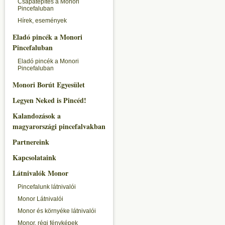
Csapatépítés a Monori
Pincefaluban
Hírek, események
Eladó pincék a Monori
Pincefaluban
Eladó pincék a Monori
Pincefaluban
Monori Borút Egyesület
Legyen Neked is Pincéd!
Kalandozások a
magyarországi pincefalvakban
Partnereink
Kapcsolataink
Látnivalók Monor
Pincefalunk látnivalói
Monor Látnivalói
Monor és környéke látnivalói
Monor, régi fényképek