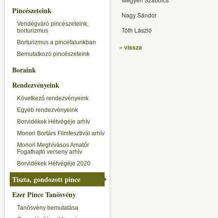
Pincészeteink
Nagy Sándor
Vendégváró pincészeteink,
Tóth László
borturizmus
Borturizmus a pincefalunkban
« vissza
Bemutatkozó pincészeteink
Boraink
Rendezvényeink
Következő rendezvényeink
Egyéb rendezvényeink
Borvidékek Hétvégéje arhív
Monori Bortárs Filmfesztivál arhív
Monori Meghívásos Amatőr
Fogathajtó verseny arhív
Borvidékek Hétvégéje 2020
Tiszta, gondozott pince
Ezer Pince Tanösvény
Tanösvény bemutatása