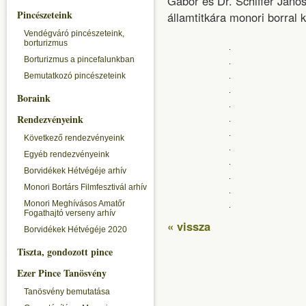
Gábor és Dr. Schiffer János
Pincészeteink
államtitkára monori borral 
Vendégváró pincészeteink,
borturizmus
Borturizmus a pincefalunkban
Bemutatkozó pincészeteink
Boraink
Rendezvényeink
Következő rendezvényeink
Egyéb rendezvényeink
Borvidékek Hétvégéje arhív
Monori Bortárs Filmfesztivál arhív
Monori Meghívásos Amatőr
Fogathajtó verseny arhív
« vissza
Borvidékek Hétvégéje 2020
Tiszta, gondozott pince
Ezer Pince Tanösvény
Tanösvény bemutatása