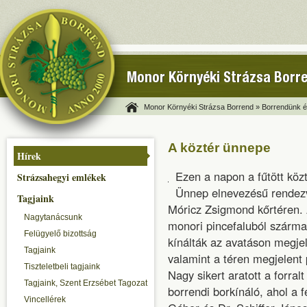
Monor Környéki Strázsa Borr
Monor Környéki Strázsa Borrend »
Borrendünk és
A köztér ünnepe
Hírek
Ezen a napon a fűtött köz
Strázsahegyi emlékek
Ünnep elnevezésű rendezv
Tagjaink
Móricz Zsigmond kőrtéren. 
Nagytanácsunk
monori pincefaluból származ
Felügyelő bizottság
kínálták az avatáson megjel
Tagjaink
valamint a téren megjelent 
Tiszteletbeli tagjaink
Nagy sikert aratott a forral
Tagjaink, Szent Erzsébet Tagozat
borrendi borkínáló, ahol a 
Vincellérek