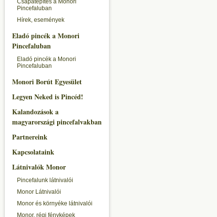
Csapatépítés a Monori
Pincefaluban
Hírek, események
Eladó pincék a Monori
Pincefaluban
Eladó pincék a Monori
Pincefaluban
Monori Borút Egyesület
Legyen Neked is Pincéd!
Kalandozások a
magyarországi pincefalvakban
Partnereink
Kapcsolataink
Látnivalók Monor
Pincefalunk látnivalói
Monor Látnivalói
Monor és környéke látnivalói
Monor, régi fényképek