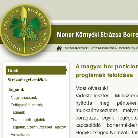
Monor Környéki Strázsa Borr
Monor Környéki Strázsa Borrend »
Borrendünk és
A magyar bor pozícion
Hírek
proglémák feloldása
Strázsahegyi emlékek
Most olvastuk!
Tagjaink
Vidékfejlesztési Miniszté
Nagytanácsunk
nyitotta meg pénteke
Felügyelő bizottság
munkaértekezletet, mely
Tagjaink
borágazat egyik legéget
Tiszteletbeli tagjaink
kapcsolódó bortermékleí
Tagjaink, Szent Erzsébet Tagozat
Hegyközségek Nemzeti Taná
Vincellérek