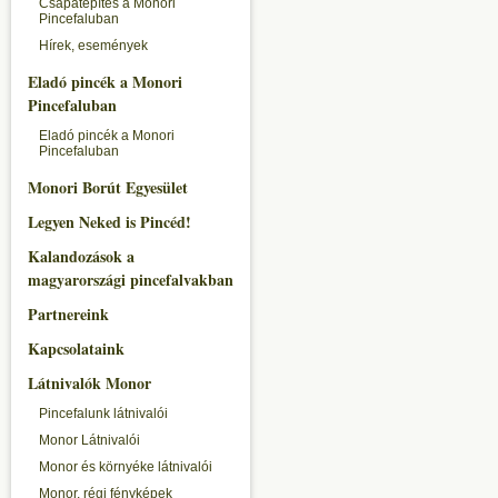
Csapatépítés a Monori
Pincefaluban
Hírek, események
Eladó pincék a Monori
Pincefaluban
Eladó pincék a Monori
Pincefaluban
Monori Borút Egyesület
Legyen Neked is Pincéd!
Kalandozások a
magyarországi pincefalvakban
Partnereink
Kapcsolataink
Látnivalók Monor
Pincefalunk látnivalói
Monor Látnivalói
Monor és környéke látnivalói
Monor, régi fényképek