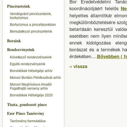
Bor Eredetvédelmi Tanác
Pincészeteink
koordinációjáért felelős
Ne
Vendégváró pincészeteink,
helyettes államtitkár elm
borturizmus
megkülömböztetésére szolgá
Borturizmus a pincefalunkban
betartásán keresztül val
Bemutatkozó pincészeteink
esetében nem ilyen minősé
Boraink
ennek kidolgozása eleng
borászat és a termékek ha
Rendezvényeink
érdekében....
Bővebben ( f
Következő rendezvényeink
Egyéb rendezvényeink
« vissza
Borvidékek Hétvégéje arhív
Monori Bortárs Filmfesztivál arhív
Monori Meghívásos Amatőr
Fogathajtó verseny arhív
Borvidékek Hétvégéje 2020
Tiszta, gondozott pince
Ezer Pince Tanösvény
Tanösvény bemutatása