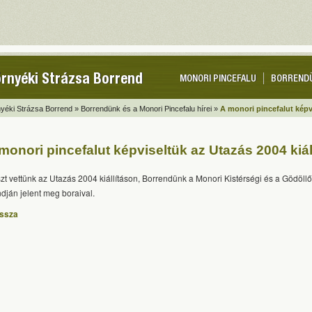
rnyéki Strázsa Borrend
MONORI PINCEFALU
BORREND
yéki Strázsa Borrend »
Borrendünk és a Monori Pincefalu hírei »
A monori pincefalut képvi
monori pincefalut képviseltük az Utazás 2004 kiál
zt vettünk az Utazás 2004 kiállításon, Borrendünk a Monori Kistérségi és a Gödöllő
ndján jelent meg boraival.
issza