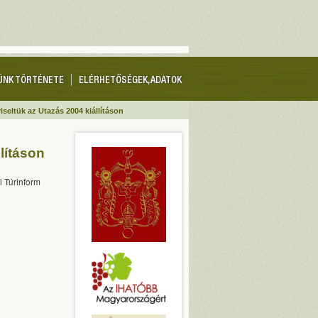
ÜNK TÖRTÉNETE
ELÉRHETŐSÉGEK, ADATOK
seltük az Utazás 2004 kiállításon
lításon
i Túrinform