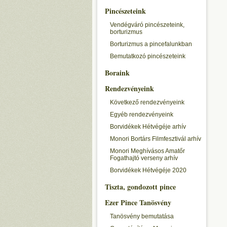
Pincészeteink
Vendégváró pincészeteink,
borturizmus
Borturizmus a pincefalunkban
Bemutatkozó pincészeteink
Boraink
Rendezvényeink
Következő rendezvényeink
Egyéb rendezvényeink
Borvidékek Hétvégéje arhív
Monori Bortárs Filmfesztivál arhív
Monori Meghívásos Amatőr
Fogathajtó verseny arhív
Borvidékek Hétvégéje 2020
Tiszta, gondozott pince
Ezer Pince Tanösvény
Tanösvény bemutatása