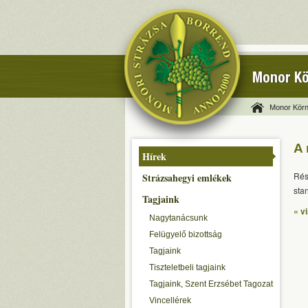
Monor Kö
Monor Körn
A 
Hírek
Rés
Strázsahegyi emlékek
sta
Tagjaink
« v
Nagytanácsunk
Felügyelő bizottság
Tagjaink
Tiszteletbeli tagjaink
Tagjaink, Szent Erzsébet Tagozat
Vincellérek