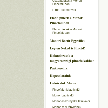
Csapatépítés a Monori
Pincefaluban
Hírek, események
Eladó pincék a Monori
Pincefaluban
Eladó pincék a Monori
Pincefaluban
Monori Borút Egyesület
Legyen Neked is Pincéd!
Kalandozások a
magyarországi pincefalvakban
Partnereink
Kapcsolataink
Látnivalók Monor
Pincefalunk látnivalói
Monor Látnivalói
Monor és környéke látnivalói
Monor, régi fényképek