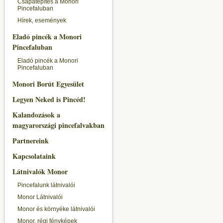
Csapatépítés a Monori
Pincefaluban
Hírek, események
Eladó pincék a Monori
Pincefaluban
Eladó pincék a Monori
Pincefaluban
Monori Borút Egyesület
Legyen Neked is Pincéd!
Kalandozások a
magyarországi pincefalvakban
Partnereink
Kapcsolataink
Látnivalók Monor
Pincefalunk látnivalói
Monor Látnivalói
Monor és környéke látnivalói
Monor, régi fényképek