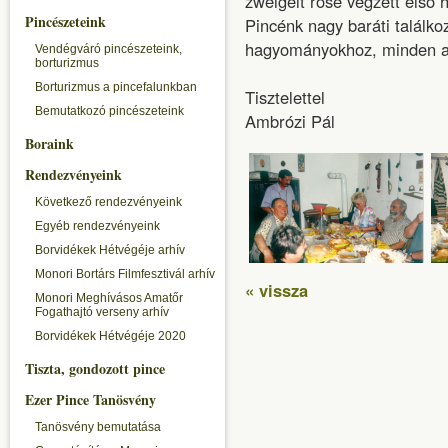
zweigelt rose végzett első 
Pincészeteink
Pincénk nagy baráti találko
hagyományokhoz, minden arr
Vendégváró pincészeteink,
borturizmus
Borturizmus a pincefalunkban
Tisztelettel
Bemutatkozó pincészeteink
Ambrózi Pál
Boraink
Rendezvényeink
Következő rendezvényeink
Egyéb rendezvényeink
Borvidékek Hétvégéje arhív
Monori Bortárs Filmfesztivál arhív
« vissza
Monori Meghívásos Amatőr
Fogathajtó verseny arhív
Borvidékek Hétvégéje 2020
Tiszta, gondozott pince
Ezer Pince Tanösvény
Tanösvény bemutatása