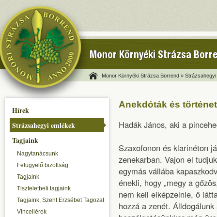
Monor Környéki Strázsa Borr
Monor Környéki Strázsa Borrend »
Strázsahegyi
Anekdóták és történe
Hírek
Hadák János, aki a pinceheg
Strázsahegyi emlékek
Tagjaink
Szaxofonon és klarinéton já
Nagytanácsunk
zenekarban. Vajon el tudjuk
Felügyelő bizottság
egymás vállába kapaszkodva
Tagjaink
énekli, hogy „megy a gőzö
Tiszteletbeli tagjaink
nem kell elképzelnie, ő látt
Tagjaink, Szent Erzsébet Tagozat
hozzá a zenét. Álldogálunk 
Vincellérek