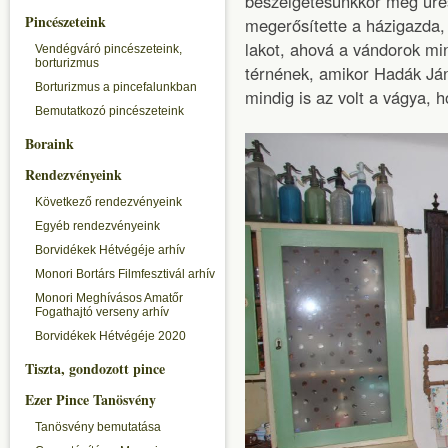
beszélgetésünkkor még üres
Pincészeteink
megerősítette a házigazda,
lakot, ahová a vándorok mi
Vendégváró pincészeteink,
borturizmus
térnének, amikor Hadák Já
Borturizmus a pincefalunkban
mindig is az volt a vágya, h
Bemutatkozó pincészeteink
Boraink
Rendezvényeink
Következő rendezvényeink
Egyéb rendezvényeink
Borvidékek Hétvégéje arhív
Monori Bortárs Filmfesztivál arhív
Monori Meghívásos Amatőr
Fogathajtó verseny arhív
Borvidékek Hétvégéje 2020
Tiszta, gondozott pince
Ezer Pince Tanösvény
Tanösvény bemutatása