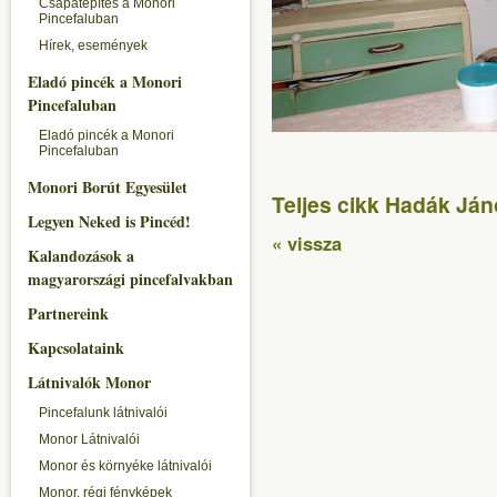
Csapatépítés a Monori
Pincefaluban
Hírek, események
Eladó pincék a Monori
Pincefaluban
Eladó pincék a Monori
Pincefaluban
Monori Borút Egyesület
Teljes cikk Hadák Ján
Legyen Neked is Pincéd!
« vissza
Kalandozások a
magyarországi pincefalvakban
Partnereink
Kapcsolataink
Látnivalók Monor
Pincefalunk látnivalói
Monor Látnivalói
Monor és környéke látnivalói
Monor, régi fényképek