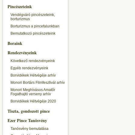
Pincészeteink
Vendégváró pincészeteink,
borturizmus
Borturizmus a pincefalunkban
Bemutatkozó pincészeteink
Boraink
Rendezvényeink
Következő rendezvényeink
Egyéb rendezvényeink
Borvidékek Hétvégéje arhív
Monori Bortárs Filmfesztivál arhív
Monori Meghívásos Amatőr
Fogathajtó verseny arhív
Borvidékek Hétvégéje 2020
Tiszta, gondozott pince
Ezer Pince Tanösvény
Tanösvény bemutatása