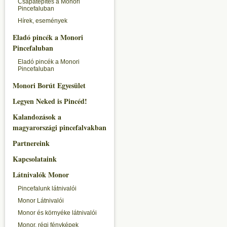
Csapatépítés a Monori
Pincefaluban
Hírek, események
Eladó pincék a Monori
Pincefaluban
Eladó pincék a Monori
Pincefaluban
Monori Borút Egyesület
Legyen Neked is Pincéd!
Kalandozások a
magyarországi pincefalvakban
Partnereink
Kapcsolataink
Látnivalók Monor
Pincefalunk látnivalói
Monor Látnivalói
Monor és környéke látnivalói
Monor, régi fényképek