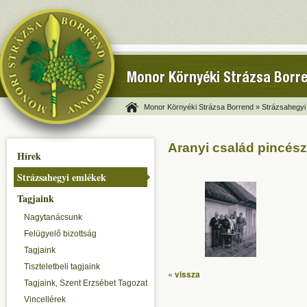
Monor Környéki Strázsa Borr
Monor Környéki Strázsa Borrend »
Strázsahegyi
Aranyi család pincész
Hírek
Strázsahegyi emlékek
Tagjaink
Nagytanácsunk
Felügyelő bizottság
Tagjaink
Tiszteletbeli tagjaink
« vissza
Tagjaink, Szent Erzsébet Tagozat
Vincellérek