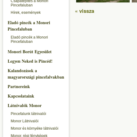
Csapatépítés a Monori
Pincefaluban
« vissza
Hírek, események
Eladó pincék a Monori
Pincefaluban
Eladó pincék a Monori
Pincefaluban
Monori Borút Egyesület
Legyen Neked is Pincéd!
Kalandozások a
magyarországi pincefalvakban
Partnereink
Kapcsolataink
Látnivalók Monor
Pincefalunk látnivalói
Monor Látnivalói
Monor és környéke látnivalói
Monor, régi fényképek