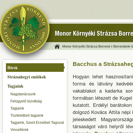
Monor Környéki Strázsa Borr
Monor Környéki Strázsa Borrend »
Borrendünk és
Bacchus a Strázsahe
Hírek
Hogyan lehet hasznosítan
Strázsahegyi emlékek
forma és látvány kedvéé
Tagjaink
vakablakot a kadarka so
Nagytanácsunk
formában létezett de Kugel
Felügyelő bizottság
kutatott. Erdélyi barátokon
Tagjaink
dolgozó Kovács Attila népi
Tiszteletbeli tagjaink
jeleskedett Magyarország
Tagjaink, Szent Erzsébet Tagozat
társaságot váró helyről l
Vincellérek