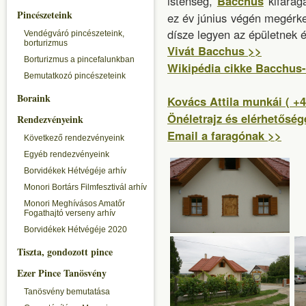
istenség,
Bacchus
kifarag
Pincészeteink
ez év június végén megérke
dísze legyen az épületnek é
Vendégváró pincészeteink,
borturizmus
Vivát Bacchus >>
Borturizmus a pincefalunkban
Wikipédia cikke Bacchus-
Bemutatkozó pincészeteink
Boraink
Kovács Attila munkái ( +
Önéletrajz és elérhetőség
Rendezvényeink
Email a faragónak >>
Következő rendezvényeink
Egyéb rendezvényeink
Borvidékek Hétvégéje arhív
Monori Bortárs Filmfesztivál arhív
Monori Meghívásos Amatőr
Fogathajtó verseny arhív
Borvidékek Hétvégéje 2020
Tiszta, gondozott pince
Ezer Pince Tanösvény
Tanösvény bemutatása