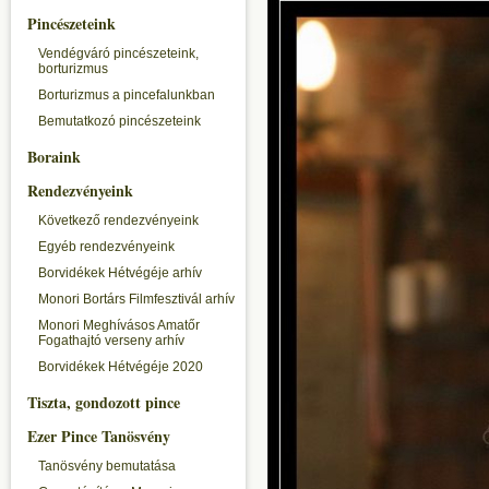
Pincészeteink
Vendégváró pincészeteink,
borturizmus
Borturizmus a pincefalunkban
Bemutatkozó pincészeteink
Boraink
Rendezvényeink
Következő rendezvényeink
Egyéb rendezvényeink
Borvidékek Hétvégéje arhív
Monori Bortárs Filmfesztivál arhív
Monori Meghívásos Amatőr
Fogathajtó verseny arhív
Borvidékek Hétvégéje 2020
Tiszta, gondozott pince
Ezer Pince Tanösvény
Tanösvény bemutatása