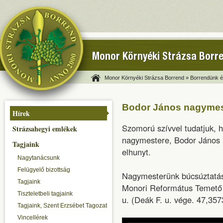
Monor Környéki Strázsa Borr
Monor Környéki Strázsa Borrend »
Borrendünk és
Bodor János nagymes
Hírek
Szomorú szívvel tudatjuk, 
Strázsahegyi emlékek
nagymestere, Bodor János Úr
Tagjaink
elhunyt.
Nagytanácsunk
Felügyelő bizottság
Nagymesterünk búcsúztatása
Tagjaink
Monori Református Temető
Tiszteletbeli tagjaink
u. (Deák F. u. vége. 47,35
Tagjaink, Szent Erzsébet Tagozat
Vincellérek