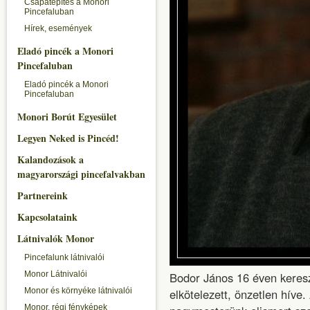
Csapatépítés a Monori
Pincefaluban
Hírek, események
Eladó pincék a Monori
Pincefaluban
Eladó pincék a Monori
Pincefaluban
Monori Borút Egyesület
Legyen Neked is Pincéd!
Kalandozások a
magyarországi pincefalvakban
Partnereink
Kapcsolataink
Látnivalók Monor
Pincefalunk látnivalói
Monor Látnivalói
Bodor János 16 éven keresz
Monor és környéke látnivalói
elkötelezett, önzetlen hív
Monor, régi fényképek