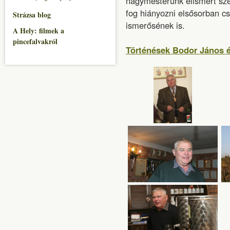
nagymesterünk elismert sz
fog hiányozni elsősorban c
Strázsa blog
ismerősének is.
A Hely: filmek a
pincefalvakról
Történések Bodor János él