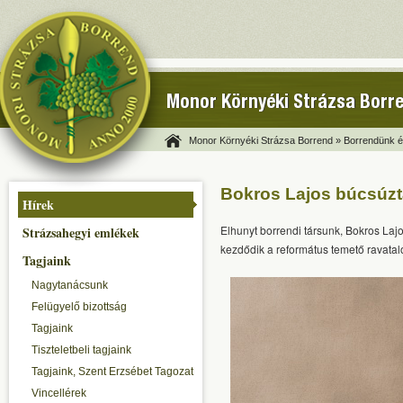
Monor Környéki Strázsa Borr
Monor Környéki Strázsa Borrend »
Borrendünk és
Bokros Lajos búcsúzt
Hírek
Elhunyt borrendi társunk, Bokros Laj
Strázsahegyi emlékek
kezdődik a református temető ravata
Tagjaink
Nagytanácsunk
Felügyelő bizottság
Tagjaink
Tiszteletbeli tagjaink
Tagjaink, Szent Erzsébet Tagozat
Vincellérek