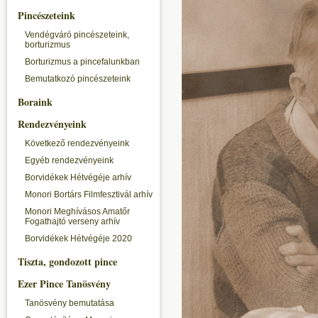
Pincészeteink
Vendégváró pincészeteink,
borturizmus
Borturizmus a pincefalunkban
Bemutatkozó pincészeteink
Boraink
Rendezvényeink
Következő rendezvényeink
Egyéb rendezvényeink
Borvidékek Hétvégéje arhív
Monori Bortárs Filmfesztivál arhív
Monori Meghívásos Amatőr
Fogathajtó verseny arhív
Borvidékek Hétvégéje 2020
Tiszta, gondozott pince
Ezer Pince Tanösvény
Tanösvény bemutatása