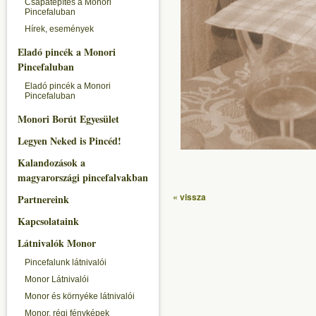
Csapatépítés a Monori
Pincefaluban
Hírek, események
Eladó pincék a Monori
Pincefaluban
Eladó pincék a Monori
Pincefaluban
Monori Borút Egyesület
Legyen Neked is Pincéd!
Kalandozások a
magyarországi pincefalvakban
« vissza
Partnereink
Kapcsolataink
Látnivalók Monor
Pincefalunk látnivalói
Monor Látnivalói
Monor és környéke látnivalói
Monor, régi fényképek