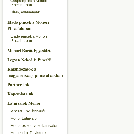
Csapatépítés a Monori
Pincefaluban
Hírek, események
Eladó pincék a Monori
Pincefaluban
Eladó pincék a Monori
Pincefaluban
Monori Borút Egyesület
Legyen Neked is Pincéd!
Kalandozások a
magyarországi pincefalvakban
Partnereink
Kapcsolataink
Látnivalók Monor
Pincefalunk látnivalói
Monor Látnivalói
Monor és környéke látnivalói
Monor, régi fényképek