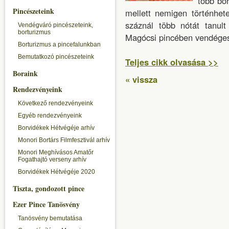
több bo
Pincészeteink
mellett nemigen történhet
száznál több nótát tanul
Vendégváró pincészeteink,
borturizmus
Magócsi pincében vendégeske
Borturizmus a pincefalunkban
Bemutatkozó pincészeteink
Teljes cikk olvasása >>
Boraink
« vissza
Rendezvényeink
Következő rendezvényeink
Egyéb rendezvényeink
Borvidékek Hétvégéje arhív
Monori Bortárs Filmfesztivál arhív
Monori Meghívásos Amatőr
Fogathajtó verseny arhív
Borvidékek Hétvégéje 2020
Tiszta, gondozott pince
Ezer Pince Tanösvény
Tanösvény bemutatása