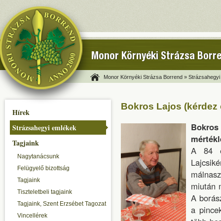
Monor Környéki Strázsa Borr
Monor Környéki Strázsa Borrend »
Strázsahegyi
Bokros Lajos (kérdez
Hírek
Bokros 
Strázsahegyi emlékek
mértékl
Tagjaink
A 84 é
Nagytanácsunk
Lajcsi
Felügyelő bizottság
málnasz
Tagjaink
miután m
Tiszteletbeli tagjaink
A borás
Tagjaink, Szent Erzsébet Tagozat
a pince
Vincellérek