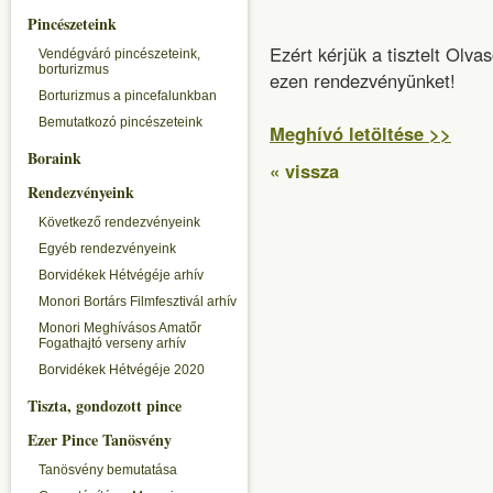
Pincészeteink
Ezért kérjük a tisztelt Olva
Vendégváró pincészeteink,
borturizmus
ezen rendezvényünket!
Borturizmus a pincefalunkban
Bemutatkozó pincészeteink
Meghívó letöltése >>
Boraink
« vissza
Rendezvényeink
Következő rendezvényeink
Egyéb rendezvényeink
Borvidékek Hétvégéje arhív
Monori Bortárs Filmfesztivál arhív
Monori Meghívásos Amatőr
Fogathajtó verseny arhív
Borvidékek Hétvégéje 2020
Tiszta, gondozott pince
Ezer Pince Tanösvény
Tanösvény bemutatása