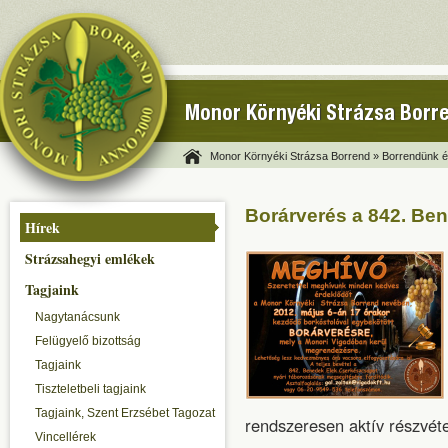
Monor Környéki Strázsa Borr
Monor Környéki Strázsa Borrend »
Borrendünk és
Borárverés a 842. Be
Hírek
Strázsahegyi emlékek
Tagjaink
Nagytanácsunk
Felügyelő bizottság
Tagjaink
Tiszteletbeli tagjaink
Tagjaink, Szent Erzsébet Tagozat
rendszeresen aktív részvéte
Vincellérek