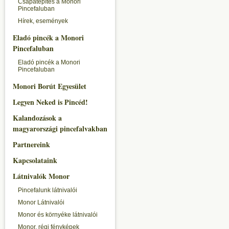
Csapatépítés a Monori
Pincefaluban
Hírek, események
Eladó pincék a Monori
Pincefaluban
Eladó pincék a Monori
Pincefaluban
Monori Borút Egyesület
Legyen Neked is Pincéd!
Kalandozások a
magyarországi pincefalvakban
Partnereink
Kapcsolataink
Látnivalók Monor
Pincefalunk látnivalói
Monor Látnivalói
Monor és környéke látnivalói
Monor, régi fényképek