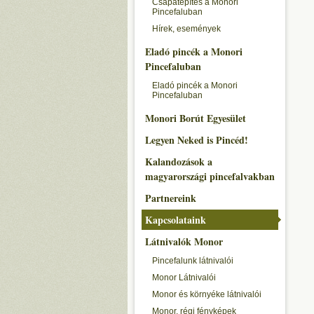
Csapatépítés a Monori
Pincefaluban
Hírek, események
Eladó pincék a Monori
Pincefaluban
Eladó pincék a Monori
Pincefaluban
Monori Borút Egyesület
Legyen Neked is Pincéd!
Kalandozások a
magyarországi pincefalvakban
Partnereink
Kapcsolataink
Látnivalók Monor
Pincefalunk látnivalói
Monor Látnivalói
Monor és környéke látnivalói
Monor, régi fényképek