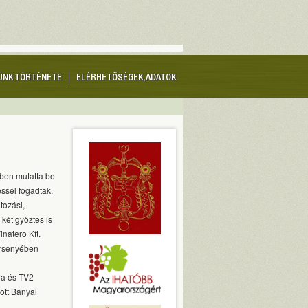
ÜNK TÖRTÉNETE
ELÉRHETŐSÉGEK, ADATOK
ben mutatta be
ssel fogadtak.
tozási,
két győztes is
inatero Kft.
ersenyében
ra és TV2
ott Bányai