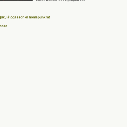
jük, látogasson el honlapunkra!
issza