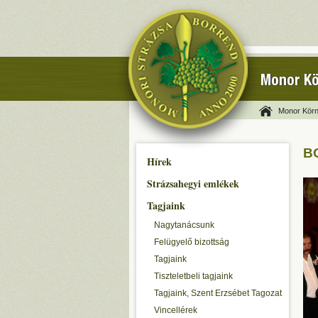
Monor Kö
Monor Körn
BO
Hírek
Strázsahegyi emlékek
Tagjaink
Nagytanácsunk
Felügyelő bizottság
Tagjaink
Tiszteletbeli tagjaink
Tagjaink, Szent Erzsébet Tagozat
Vincellérek