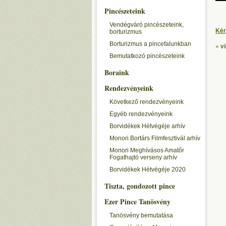
Pincészeteink
Vendégváró pincészeteink,
Kér
borturizmus
Borturizmus a pincefalunkban
« v
Bemutatkozó pincészeteink
Boraink
Rendezvényeink
Következő rendezvényeink
Egyéb rendezvényeink
Borvidékek Hétvégéje arhív
Monori Bortárs Filmfesztivál arhív
Monori Meghívásos Amatőr
Fogathajtó verseny arhív
Borvidékek Hétvégéje 2020
Tiszta, gondozott pince
Ezer Pince Tanösvény
Tanösvény bemutatása