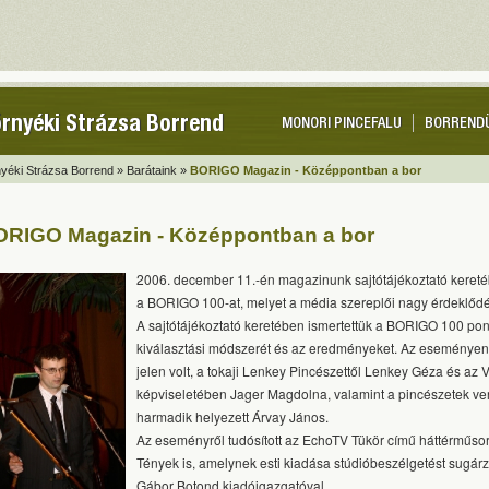
rnyéki Strázsa Borrend
MONORI PINCEFALU
BORREND
yéki Strázsa Borrend »
Barátaink »
BORIGO Magazin - Középpontban a bor
RIGO Magazin - Középpontban a bor
2006. december 11.-én magazinunk sajtótájékoztató kereté
a BORIGO 100-at, melyet a média szereplői nagy érdeklődé
A sajtótájékoztató keretében ismertettük a BORIGO 100 pon
kiválasztási módszerét és az eredményeket. Az eseményen 
jelen volt, a tokaji Lenkey Pincészettől Lenkey Géza és az V
képviseletében Jager Magdolna, valamint a pincészetek v
harmadik helyezett Árvay János.
Az eseményről tudósított az EchoTV Tükör című háttérműso
Tények is, amelynek esti kiadása stúdióbeszélgetést sugárz
Gábor Botond kiadóigazgatóval.