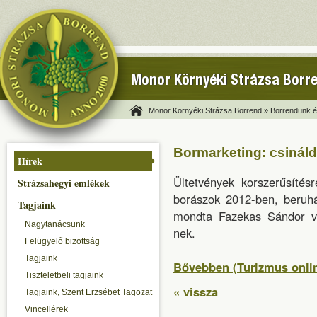
Monor Környéki Strázsa Borr
Monor Környéki Strázsa Borrend »
Borrendünk és
Bormarketing: csinál
Hírek
Ültetvények korszerűsítés
Strázsahegyi emlékek
borászok 2012-ben, beruhá
Tagjaink
mondta Fazekas Sándor vi
Nagytanácsunk
nek.
Felügyelő bizottság
Tagjaink
Bővebben (Turizmus onli
Tiszteletbeli tagjaink
« vissza
Tagjaink, Szent Erzsébet Tagozat
Vincellérek