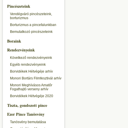
Pincészeteink
Vendégváró pincészeteink,
borturizmus
Borturizmus a pincefalunkban
Bemutatkozó pincészeteink
Boraink
Rendezvényeink
Következő rendezvényeink
Egyéb rendezvényeink
Borvidékek Hétvégéje arhív
Monori Bortárs Filmfesztivál arhív
Monori Meghívásos Amatőr
Fogathajtó verseny arhív
Borvidékek Hétvégéje 2020
Tiszta, gondozott pince
Ezer Pince Tanösvény
Tanösvény bemutatása