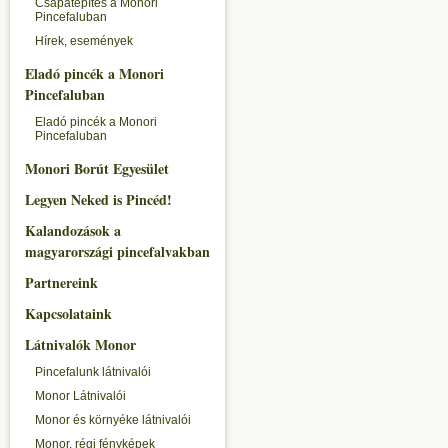
Csapatépítés a Monori
Pincefaluban
Hírek, események
Eladó pincék a Monori
Pincefaluban
Eladó pincék a Monori
Pincefaluban
Monori Borút Egyesület
Legyen Neked is Pincéd!
Kalandozások a
magyarországi pincefalvakban
Partnereink
Kapcsolataink
Látnivalók Monor
Pincefalunk látnivalói
Monor Látnivalói
Monor és környéke látnivalói
Monor, régi fényképek