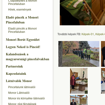
Csapatépítés a Monori
Pincefaluban
Hírek, események
Eladó pincék a Monori
Pincefaluban
Eladó pincék a Monori
Pincefaluban
További képek FB:
Képek-01
,
Képek-
Monori Borút Egyesület
Legyen Neked is Pincéd!
Kalandozások a
magyarországi pincefalvakban
Partnereink
Kapcsolataink
Látnivalók Monor
Pincefalunk látnivalói
Monor Látnivalói
Monor és környéke látnivalói
Monor, régi fényképek