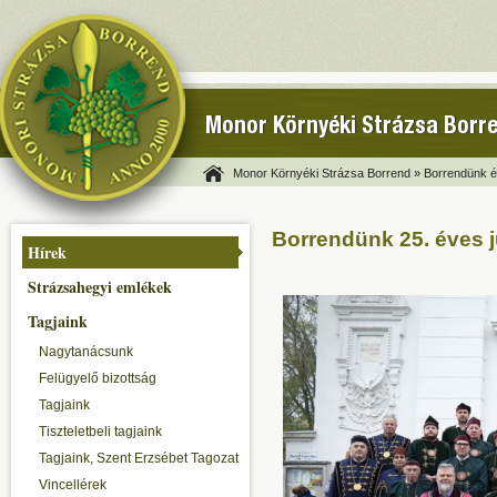
Monor Környéki Strázsa Borr
Monor Környéki Strázsa Borrend »
Borrendünk és
Borrendünk 25. éves 
Hírek
Strázsahegyi emlékek
Tagjaink
Nagytanácsunk
Felügyelő bizottság
Tagjaink
Tiszteletbeli tagjaink
Tagjaink, Szent Erzsébet Tagozat
Vincellérek