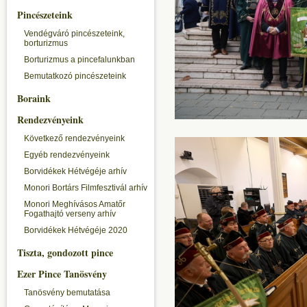
Pincészeteink
Vendégváró pincészeteink,
borturizmus
Borturizmus a pincefalunkban
Bemutatkozó pincészeteink
Boraink
Rendezvényeink
Következő rendezvényeink
Egyéb rendezvényeink
Borvidékek Hétvégéje arhív
Monori Bortárs Filmfesztivál arhív
Monori Meghívásos Amatőr
Fogathajtó verseny arhív
Borvidékek Hétvégéje 2020
Tiszta, gondozott pince
Ezer Pince Tanösvény
Tanösvény bemutatása