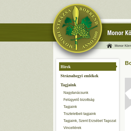
Monor Kö
Monor Körn
Bo
Hírek
Strázsahegyi emlékek
Tagjaink
Nagytanácsunk
Felügyelő bizottság
Tagjaink
Tiszteletbeli tagjaink
Tagjaink, Szent Erzsébet Tagozat
Vincellérek