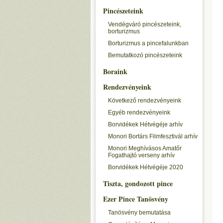
Pincészeteink
Vendégváró pincészeteink,
borturizmus
Borturizmus a pincefalunkban
Bemutatkozó pincészeteink
Boraink
Rendezvényeink
Következő rendezvényeink
Egyéb rendezvényeink
Borvidékek Hétvégéje arhív
Monori Bortárs Filmfesztivál arhív
Monori Meghívásos Amatőr
Fogathajtó verseny arhív
Borvidékek Hétvégéje 2020
Tiszta, gondozott pince
Ezer Pince Tanösvény
Tanösvény bemutatása