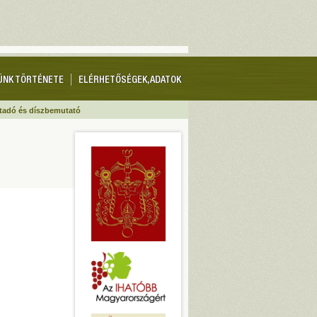
ÜNK TÖRTÉNETE
ELÉRHETŐSÉGEK, ADATOK
játadó és díszbemutató