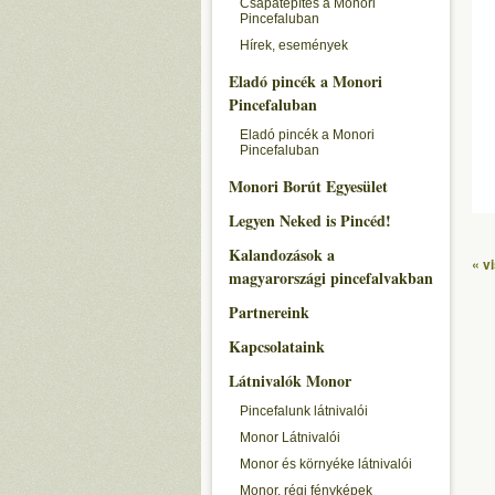
Csapatépítés a Monori
Pincefaluban
Hírek, események
Eladó pincék a Monori
Pincefaluban
Eladó pincék a Monori
Pincefaluban
Monori Borút Egyesület
Legyen Neked is Pincéd!
Kalandozások a
« v
magyarországi pincefalvakban
Partnereink
Kapcsolataink
Látnivalók Monor
Pincefalunk látnivalói
Monor Látnivalói
Monor és környéke látnivalói
Monor, régi fényképek