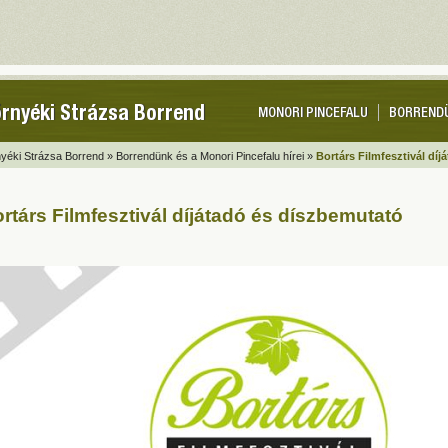
rnyéki Strázsa Borrend
MONORI PINCEFALU
BORREND
yéki Strázsa Borrend »
Borrendünk és a Monori Pincefalu hírei »
Bortárs Filmfesztivál dí
rtárs Filmfesztivál díjátadó és díszbemutató