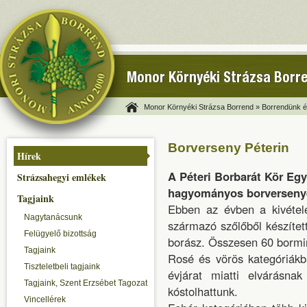
Monor Környéki Strázsa Borr
Monor Környéki Strázsa Borrend »
Borrendünk és
Borverseny Péterin
Hírek
A Péteri Borbarát Kör Egye
Strázsahegyi emlékek
hagyományos borverseny
Tagjaink
Ebben az évben a kivétel
Nagytanácsunk
származó szőlőből készített
Felügyelő bizottság
borász. Összesen 60 bormin
Tagjaink
Rosé és vörös kategóriákb
Tiszteletbeli tagjaink
évjárat miatti elvárásna
Tagjaink, Szent Erzsébet Tagozat
kóstolhattunk.
Vincellérek