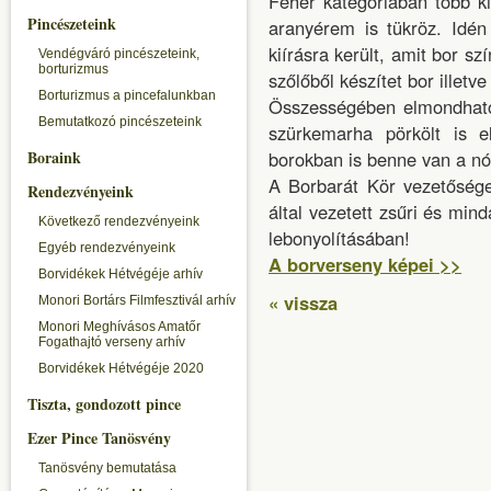
Fehér kategóriában több ki
Pincészeteink
aranyérem is tükröz. Idén
kiírásra került, amit bor sz
Vendégváró pincészeteink,
borturizmus
szőlőből készítet bor illetve
Borturizmus a pincefalunkban
Összességében elmondható,
Bemutatkozó pincészeteink
szürkemarha pörkölt is el
Boraink
borokban is benne van a nó
A Borbarát Kör vezetőség
Rendezvényeink
által vezetett zsűri és min
Következő rendezvényeink
lebonyolításában!
Egyéb rendezvényeink
A borverseny képei >>
Borvidékek Hétvégéje arhív
« vissza
Monori Bortárs Filmfesztivál arhív
Monori Meghívásos Amatőr
Fogathajtó verseny arhív
Borvidékek Hétvégéje 2020
Tiszta, gondozott pince
Ezer Pince Tanösvény
Tanösvény bemutatása