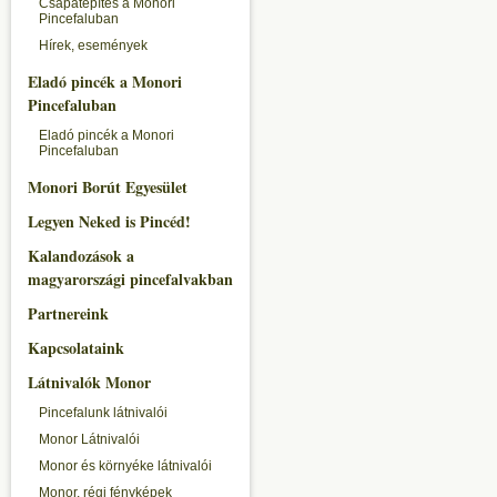
Csapatépítés a Monori
Pincefaluban
Hírek, események
Eladó pincék a Monori
Pincefaluban
Eladó pincék a Monori
Pincefaluban
Monori Borút Egyesület
Legyen Neked is Pincéd!
Kalandozások a
magyarországi pincefalvakban
Partnereink
Kapcsolataink
Látnivalók Monor
Pincefalunk látnivalói
Monor Látnivalói
Monor és környéke látnivalói
Monor, régi fényképek