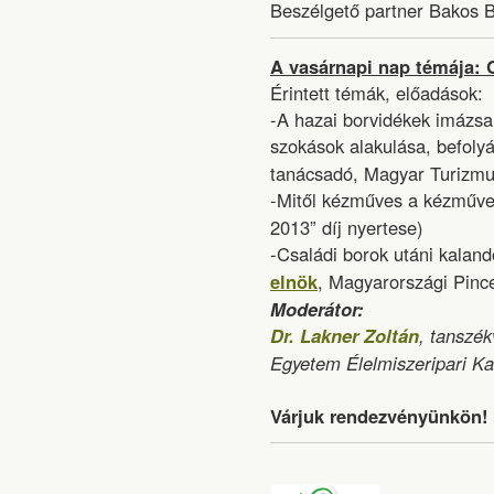
Beszélgető partner Bakos 
A vasárnapi nap témája: 
Érintett témák, előadások:
-A hazai borvidékek imázsa
szokások alakulása, befolyá
tanácsadó, Magyar Turizmu
-Mitől kézműves a kézműve
2013” díj nyertese)
-Családi borok utáni kaland
elnök
, Magyarországi Pince
Moderátor:
Dr. Lakner Zoltán
, tanszé
Egyetem Élelmiszeripari Ka
Várjuk rendezvényünkön!