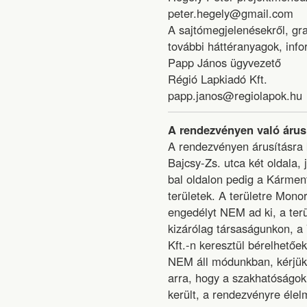
peter.hegely@gmail.com
A sajtómegjelenésekről, gra
további háttéranyagok, info
Papp János ügyvezető
Régió Lapkiadó Kft.
papp.janos@regiolapok.hu
A rendezvényen való árusí
A rendezvényen árusításra k
Bajcsy-Zs. utca két oldala, 
bal oldalon pedig a Kármen
területek. A területre Mono
engedélyt NEM ad ki, a terü
kizárólag társaságunkon, a 
Kft.-n keresztül bérelhetőe
NEM áll módunkban, kérjük 
arra, hogy a szakhatóságok 
került, a rendezvényre élel