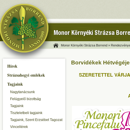
Monor Környéki Strázsa Borr
Monor Környéki Strázsa Borrend »
Rendezvénye
Borvidékek Hétvégéje
Hírek
SZERETETTEL VÁRJA
Strázsahegyi emlékek
Tagjaink
Nagytanácsunk
Felügyelő bizottság
Tagjaink
Tiszteletbeli tagjaink
Tagjaink, Szent Erzsébet Tagozat
Vincellérek