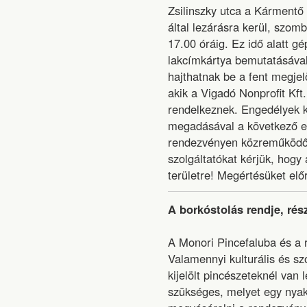
Zsilinszky utca a Kármentő
által lezárásra kerül, szom
17.00 óráig. Ez idő alatt g
lakcímkártya bemutatásáva
hajthatnak be a fent megjel
akik a Vigadó Nonprofit Kft.
rendelkeznek. Engedélyek k
megadásával a következő e
rendezvényen közreműködőke
szolgáltatókat kérjük, hogy 
területre! Megértésüket elő
A borkóstolás rendje, rés
A Monori Pincefaluba és a 
Valamennyi kulturális és s
kijelölt pincészeteknél van
szükséges, melyet egy nyak