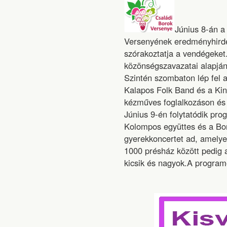
Június 8-án a
Versenyének eredményhirde
szórakoztatja a vendégeket
közönségszavazatai alapján 
Szintén szombaton lép fel a
Kalapos Folk Band és a Kin
kézműves foglalkozáson és 
Június 9-én folytatódik pro
Kolompos együttes és a Bor
gyerekkoncertet ad, amelye
1000 présház között pedig a
kicsik és nagyok.A programo