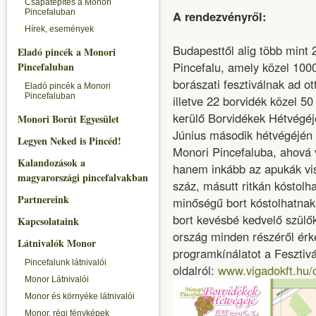
Csapatépítés a Monori
Pincefaluban
A rendezvényről:
Hírek, események
Budapesttől alig több mint 
Eladó pincék a Monori
Pincefalu, amely közel 100
Pincefaluban
borászati fesztiválnak ad o
Eladó pincék a Monori
Pincefaluban
illetve 22 borvidék közel 5
kerülő Borvidékek Hétvégéj
Monori Borút Egyesület
Június második hétvégéjén 
Legyen Neked is Pincéd!
Monori Pincefaluba, ahová 
Kalandozások a
hanem inkább az apukák visz
magyarországi pincefalvakban
száz, másutt ritkán kóstolha
Partnereink
minőségű bort kóstolhatnak
bort kevésbé kedvelő szülő
Kapcsolataink
ország minden részéről érke
Látnivalók Monor
programkínálatot a Fesztivá
Pincefalunk látnivalói
oldalról:
www.vigadokft.hu/
Monor Látnivalói
Monor és környéke látnivalói
Monor, régi fényképek