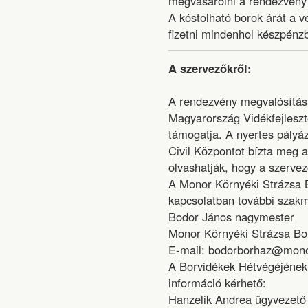
megvásárolni a rendezvény 
A kóstolható borok árát a
fizetni mindenhol készpénz
A szervezőkről:
A rendezvény megvalósítás
Magyarország Vidékfejleszt
támogatja. A nyertes pályáz
Civil Központot bízta meg 
olvashatják, hogy a szervez
A Monor Környéki Strázsa B
kapcsolatban további szakm
Bodor János nagymester
Monor Környéki Strázsa Bo
E-mail: bodorborhaz@mono
A Borvidékek Hétvégéjének 
információ kérhető:
Hanzelik Andrea ügyvezető