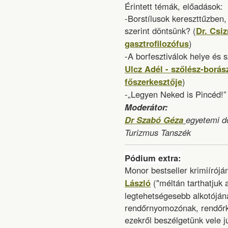
Érintett témák, előadások:
-Borstílusok kereszttűzben, 
szerint döntsünk? (
Dr. Csi
gasztrofilozófus
)
-A borfesztiválok helye és 
Ulcz Adél - szőlész-borás
főszerkesztője
)
-„Legyen Neked is Pincéd!”
Moderátor:
Dr Szabó Géza
egyetemi d
Turizmus Tanszék
Pódium extra:
Monor bestseller krimiírójá
László
("méltán tarthatjuk 
legtehetségesebb alkotójá
rendőrnyomozónak, rendőrk
ezekről beszélgetünk vele j