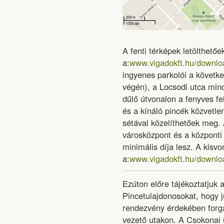
A fenti térképek letölthetőe
a:
www.vigadokft.hu/downlo
ingyenes parkolói a követke
végén), a Locsodi utca mind
dűlő útvonalon a fenyves fe
és a kínáló pincék közvetle
sétával közelíthetőek meg
városközpont és a központi
minimális díja lesz. A kisv
a:
www.vigadokft.hu/downlo
Ezúton előre tájékoztatjuk 
Pincetulajdonosokat, hogy 
rendezvény érdekében forga
vezető utakon. A Csokonai u