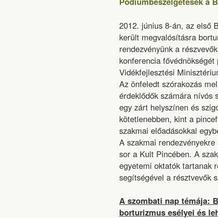
Pódiumbeszélgetések a B
2012. június 8-án, az első 
került megvalósításra bortu
rendezvényünk a részvevők 
konferencia fővédnökségét
Vidékfejlesztési Minisztérium
Az önfeledt szórakozás mell
érdeklődők számára nívós s
egy zárt helyszínen és szig
kötetlenebben, kint a pince
szakmai előadásokkal egyb
A szakmai rendezvényekre 
sor a Kult Pincében. A sza
egyetemi oktatók tartanak 
segítségével a résztvevők
A szombati nap témája: Bo
borturizmus esélyei és le