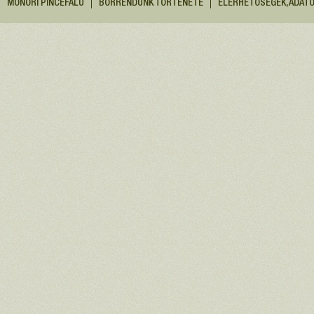
MONORI PINCEFALU
BORRENDÜNK TÖRTÉNETE
ELÉRHETŐSÉGEK, ADAT