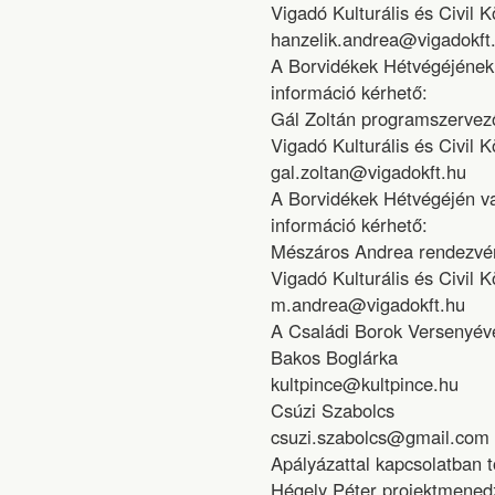
Vigadó Kulturális és Civil K
hanzelik.andrea@vigadokft
A Borvidékek Hétvégéjének 
információ kérhető:
Gál Zoltán programszervez
Vigadó Kulturális és Civil K
gal.zoltan@vigadokft.hu
A Borvidékek Hétvégéjén val
információ kérhető:
Mészáros Andrea rendezvé
Vigadó Kulturális és Civil K
m.andrea@vigadokft.hu
A Családi Borok Versenyéve
Bakos Boglárka
kultpince@kultpince.hu
Csúzi Szabolcs
csuzi.szabolcs@gmail.com
Apályázattal kapcsolatban t
Hégely Péter projektmened