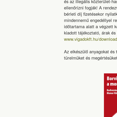
és az illegális közterület-h
ellenőrizni fogják! A rende
bérleti díj fizetésekor nyil
mindennemű engedéllyel ren
időtartama alatt a végzett
kiadott tájékoztató, árak és 
www.vigadokft.hu/download
Az elkészülő anyagokat és t
türelmüket és megértésüket