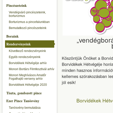
Pincészeteink
Vendégváró pincészeteink,
borturizmus
Borturizmus a pincefalunkban
Bemutatkozó pincészeteink
Boraink
„vendégbor
Rendezvényeink
Következő rendezvényeink
Köszöntjük Önöket a Borvi
Egyéb rendezvényeink
Borvidékek Hétvégéje honla
Borvidékek Hétvégéje arhív
minden hasznos információ
Monori Bortárs Filmfesztivál arhív
kellemes szórakozásban les
Monori Meghívásos Amatőr
Fogathajtó verseny arhív
jól esik!
Borvidékek Hétvégéje 2020
Tiszta, gondozott pince
Borvidékek Hétv
Ezer Pince Tanösvény
Tanösvény bemutatása