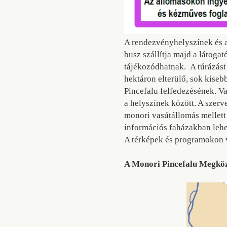
A rendezvényhelyszínek és a
busz szállítja majd a látoga
tájékozódhatnak. A túrázást
hektáron elterülő, sok kise
Pincefalu felfedezésének. V
a helyszínek között. A szerv
monori vasútállomás mellett 
információs faházakban lehe
A térképek és programokon v
A Monori Pincefalu Megköz