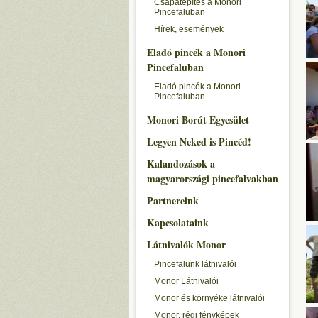
Csapatépítés a Monori
Pincefaluban
Hírek, események
Eladó pincék a Monori
Pincefaluban
Eladó pincék a Monori
Pincefaluban
Monori Borút Egyesület
Legyen Neked is Pincéd!
Kalandozások a
magyarországi pincefalvakban
Partnereink
Kapcsolataink
Látnivalók Monor
Pincefalunk látnivalói
Monor Látnivalói
Monor és környéke látnivalói
Monor, régi fényképek