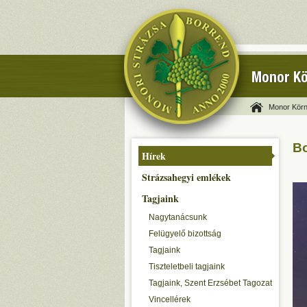
Monor Kö
Monor Körn
Bo
Hírek
Strázsahegyi emlékek
Tagjaink
Nagytanácsunk
Felügyelő bizottság
Tagjaink
Tiszteletbeli tagjaink
Tagjaink, Szent Erzsébet Tagozat
Vincellérek