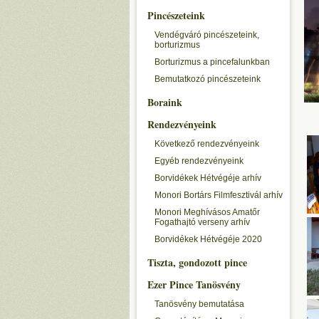
Pincészeteink
Vendégváró pincészeteink,
borturizmus
Borturizmus a pincefalunkban
Bemutatkozó pincészeteink
Boraink
Rendezvényeink
Következő rendezvényeink
Egyéb rendezvényeink
Borvidékek Hétvégéje arhív
Monori Bortárs Filmfesztivál arhív
Monori Meghívásos Amatőr
Fogathajtó verseny arhív
Borvidékek Hétvégéje 2020
Tiszta, gondozott pince
Ezer Pince Tanösvény
Tanösvény bemutatása