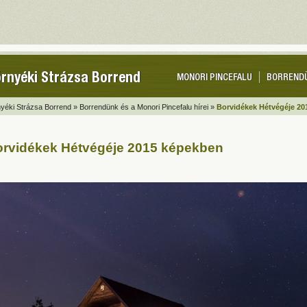
rnyéki Strázsa Borrend
MONORI PINCEFALU
BORREND
yéki Strázsa Borrend »
Borrendünk és a Monori Pincefalu hírei »
Borvidékek Hétvégéje 20
rvidékek Hétvégéje 2015 képekben