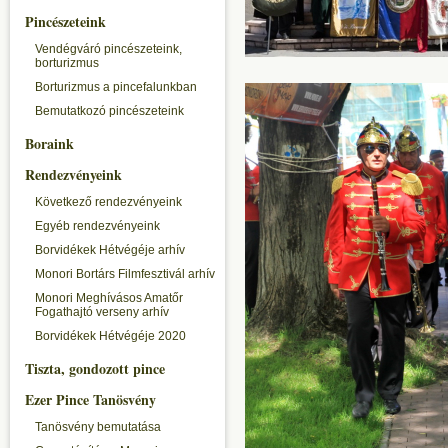
Pincészeteink
Vendégváró pincészeteink,
borturizmus
Borturizmus a pincefalunkban
Bemutatkozó pincészeteink
Boraink
Rendezvényeink
Következő rendezvényeink
Egyéb rendezvényeink
Borvidékek Hétvégéje arhív
Monori Bortárs Filmfesztivál arhív
Monori Meghívásos Amatőr
Fogathajtó verseny arhív
Borvidékek Hétvégéje 2020
Tiszta, gondozott pince
Ezer Pince Tanösvény
Tanösvény bemutatása