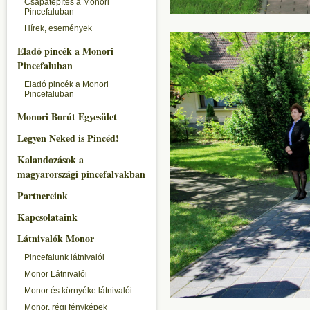
Csapatépítés a Monori
Pincefaluban
Hírek, események
Eladó pincék a Monori
Pincefaluban
Eladó pincék a Monori
Pincefaluban
Monori Borút Egyesület
Legyen Neked is Pincéd!
Kalandozások a
magyarországi pincefalvakban
Partnereink
Kapcsolataink
Látnivalók Monor
Pincefalunk látnivalói
Monor Látnivalói
Monor és környéke látnivalói
Monor, régi fényképek