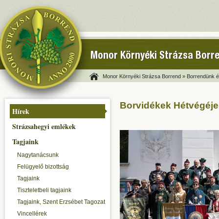
Monor Környéki Strázsa Borr
Monor Környéki Strázsa Borrend »
Borrendünk és
Borvidékek Hétvégéj
Hírek
Strázsahegyi emlékek
Tagjaink
Nagytanácsunk
Felügyelő bizottság
Tagjaink
Tiszteletbeli tagjaink
Tagjaink, Szent Erzsébet Tagozat
Vincellérek