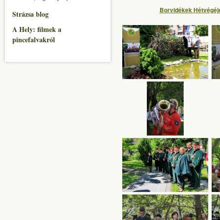
Borvidékek Hétvégéje
Strázsa blog
A Hely: filmek a
pincefalvakról