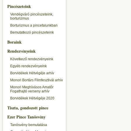
Pincészeteink
Vendégváró pincészeteink,
borturizmus
Borturizmus a pincefalunkban
Bemutatkozó pincészeteink
Boraink
Rendezvényeink
Következő rendezvényeink
Egyéb rendezvényeink
Borvidékek Hétvégéje arhív
Monori Bortárs Filmfesztivál arhív
Monori Meghívásos Amatőr
Fogathajtó verseny arhív
Borvidékek Hétvégéje 2020
Tiszta, gondozott pince
Ezer Pince Tanösvény
Tanösvény bemutatása