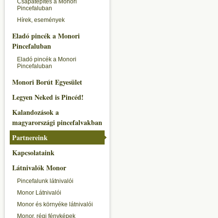
Csapatépítés a Monori
Pincefaluban
Hírek, események
Eladó pincék a Monori
Pincefaluban
Eladó pincék a Monori
Pincefaluban
Monori Borút Egyesület
Legyen Neked is Pincéd!
Kalandozások a
magyarországi pincefalvakban
Partnereink
Kapcsolataink
Látnivalók Monor
Pincefalunk látnivalói
Monor Látnivalói
Monor és környéke látnivalói
Monor, régi fényképek