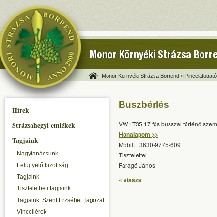
Monor Környéki Strázsa Borr
Monor Környéki Strázsa Borrend »
Pincelátogató
Buszbérlés
Hírek
VW LT35 17 fős busszal történő szem
Strázsahegyi emlékek
Honalapom >>
Tagjaink
Mobil: +3630-9775-609
Nagytanácsunk
Tisztelettel
Faragó János
Felügyelő bizottság
Tagjaink
« vissza
Tiszteletbeli tagjaink
Tagjaink, Szent Erzsébet Tagozat
Vincellérek