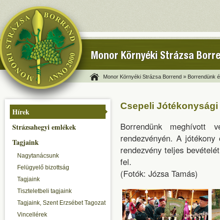
Monor Környéki Strázsa Borr
Monor Környéki Strázsa Borrend »
Borrendünk és
Csepeli Jótékonyság
Hírek
Borrendünk meghívott v
Strázsahegyi emlékek
rendezvényén. A jótékony c
Tagjaink
rendezvény teljes bevételét
Nagytanácsunk
fel.
Felügyelő bizottság
(Fotók: Józsa Tamás)
Tagjaink
Tiszteletbeli tagjaink
Tagjaink, Szent Erzsébet Tagozat
Vincellérek