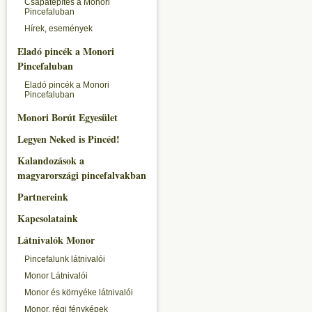
Csapatépítés a Monori
Pincefaluban
Hírek, események
Eladó pincék a Monori
Pincefaluban
Eladó pincék a Monori
Pincefaluban
Monori Borút Egyesület
Legyen Neked is Pincéd!
Kalandozások a
magyarországi pincefalvakban
Partnereink
Kapcsolataink
Látnivalók Monor
Pincefalunk látnivalói
Monor Látnivalói
Monor és környéke látnivalói
Monor, régi fényképek