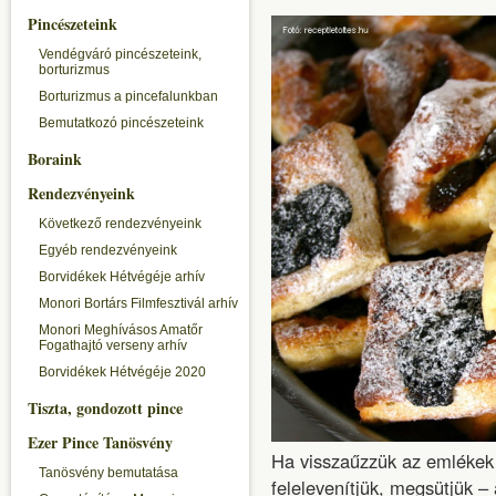
Pincészeteink
Vendégváró pincészeteink,
borturizmus
Borturizmus a pincefalunkban
Bemutatkozó pincészeteink
Boraink
Rendezvényeink
Következő rendezvényeink
Egyéb rendezvényeink
Borvidékek Hétvégéje arhív
Monori Bortárs Filmfesztivál arhív
Monori Meghívásos Amatőr
Fogathajtó verseny arhív
Borvidékek Hétvégéje 2020
Tiszta, gondozott pince
Ezer Pince Tanösvény
Ha visszaűzzük az emlékek 
Tanösvény bemutatása
felelevenítjük, megsütjük –