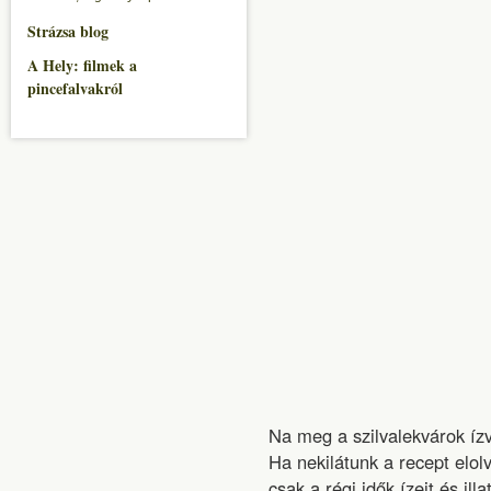
Strázsa blog
A Hely: filmek a
pincefalvakról
Na meg a szilvalekvárok ízv
Ha nekilátunk a recept elo
csak a régi idők ízeit és il