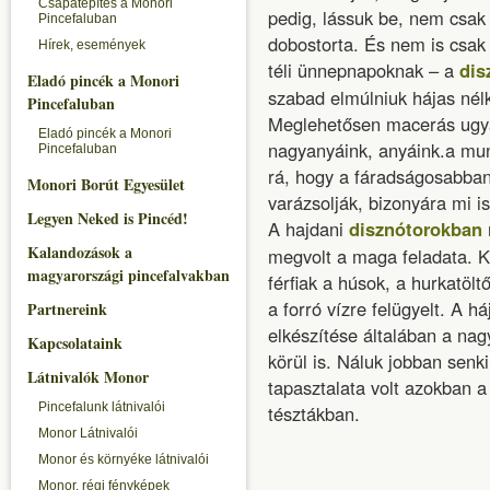
Csapatépítés a Monori
pedig, lássuk be, nem csak 
Pincefaluban
dobostorta. És nem is csak 
Hírek, események
téli ünnepnapoknak – a
dis
Eladó pincék a Monori
szabad elmúlniuk hájas nélk
Pincefaluban
Meglehetősen macerás ugya
Eladó pincék a Monori
nagyanyáink, anyáink.a mun
Pincefaluban
rá, hogy a fáradságosabban 
Monori Borút Egyesület
varázsolják, bizonyára mi is
Legyen Neked is Pincéd!
A hajdani
disznótorokban
Kalandozások a
megvolt a maga feladata. Ki 
magyarországi pincefalvakban
férfiak a húsok, a hurkatölt
a forró vízre felügyelt. A h
Partnereink
elkészítése általában a na
Kapcsolataink
körül is. Náluk jobban senk
Látnivalók Monor
tapasztalata volt azokban 
Pincefalunk látnivalói
tésztákban.
Monor Látnivalói
Monor és környéke látnivalói
Monor, régi fényképek