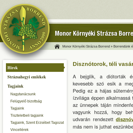
Monor Környéki Strázsa Borr
Monor Környéki Strázsa Borrend »
Borrendünk és
Disznótorok, téli vas
Hírek
A bejglik, a diótorták 
Strázsahegyi emlékek
kevesebb szó esik a megér
Tagjaink
Pedig ez a hájas sütemény
Nagytanácsunk
ízvilága éppen alkalmassá 
Felügyelő bizottság
az ünnepek táján mindenfe
Tagjaink
vagyunk hozzá, hogy beh
Tiszteletbeli tagjaink
udvarán rendezett
disznó
Tagjaink, Szent Erzsébet Tagozat
más nem is juthat eszünkbe
Vincellérek