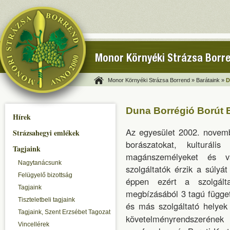
Monor Környéki Strázsa Borr
Monor Környéki Strázsa Borrend »
Barátaink »
D
Duna Borrégió Borút 
Hírek
Az egyesület 2002. novembe
Strázsahegyi emlékek
borászatokat, kulturáli
Tagjaink
magánszemélyeket és vál
Nagytanácsunk
szolgáltatók érzik a súlyá
Felügyelő bizottság
éppen ezért a szolgált
Tagjaink
megbízásából 3 tagú függet
Tiszteletbeli tagjaink
és más szolgáltató helyek 
Tagjaink, Szent Erzsébet Tagozat
követelményrendszeré
Vincellérek