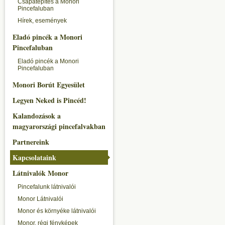
Csapatépítés a Monori
Pincefaluban
Hírek, események
Eladó pincék a Monori
Pincefaluban
Eladó pincék a Monori
Pincefaluban
Monori Borút Egyesület
Legyen Neked is Pincéd!
Kalandozások a
magyarországi pincefalvakban
Partnereink
Kapcsolataink
Látnivalók Monor
Pincefalunk látnivalói
Monor Látnivalói
Monor és környéke látnivalói
Monor, régi fényképek