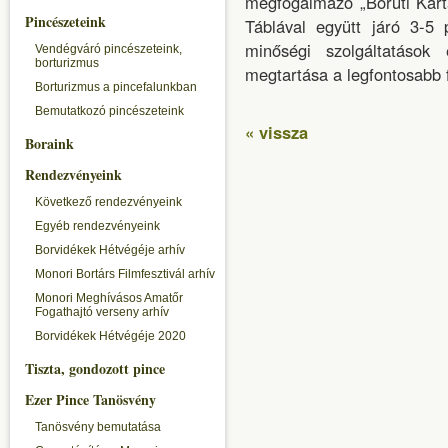
megfogalmazó „Boruti Karta
Pincészeteink
Táblával együtt járó 3-5
minőségi szolgáltatások
Vendégváró pincészeteink,
borturizmus
megtartása a legfontosabb 
Borturizmus a pincefalunkban
Bemutatkozó pincészeteink
« vissza
Boraink
Rendezvényeink
Következő rendezvényeink
Egyéb rendezvényeink
Borvidékek Hétvégéje arhív
Monori Bortárs Filmfesztivál arhív
Monori Meghívásos Amatőr
Fogathajtó verseny arhív
Borvidékek Hétvégéje 2020
Tiszta, gondozott pince
Ezer Pince Tanösvény
Tanösvény bemutatása