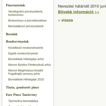
Pincészeteink
Nevezési hátáridő 2010 jun
Bővebb információ >>
Vendégváró pincészeteink,
borturizmus
« vissza
Borturizmus a pincefalunkban
Bemutatkozó pincészeteink
Boraink
Rendezvényeink
Következő rendezvényeink
Egyéb rendezvényeink
Borvidékek Hétvégéje arhív
Monori Bortárs Filmfesztivál arhív
Monori Meghívásos Amatőr
Fogathajtó verseny arhív
Borvidékek Hétvégéje 2020
Tiszta, gondozott pince
Ezer Pince Tanösvény
Tanösvény bemutatása