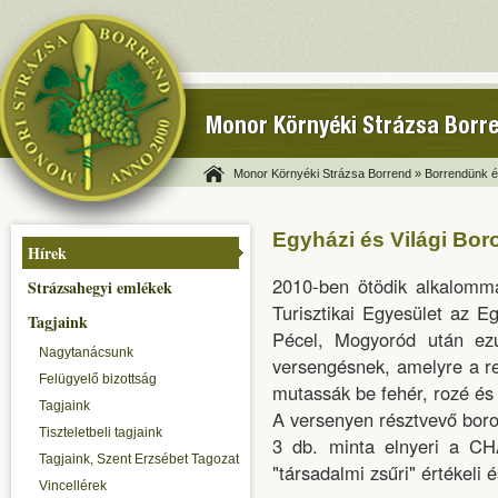
Monor Környéki Strázsa Borr
Monor Környéki Strázsa Borrend »
Borrendünk és
Egyházi és Világi Bo
Hírek
2010-ben ötödik alkalomm
Strázsahegyi emlékek
Turisztikai Egyesület az E
Tagjaink
Pécel, Mogyoród után ez
Nagytanácsunk
versengésnek, amelyre a ren
Felügyelő bizottság
mutassák be fehér, rozé és 
Tagjaink
A versenyen résztvevő borok
Tiszteletbeli tagjaink
3 db. minta elnyeri a CH
Tagjaink, Szent Erzsébet Tagozat
"társadalmi zsűri" értékeli é
Vincellérek