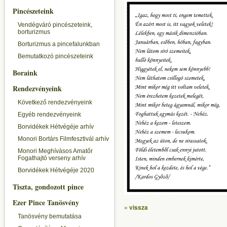
Pincészeteink
Vendégváró pincészeteink,
borturizmus
Borturizmus a pincefalunkban
Bemutatkozó pincészeteink
Boraink
Rendezvényeink
Következő rendezvényeink
Egyéb rendezvényeink
Borvidékek Hétvégéje arhív
Monori Bortárs Filmfesztivál arhív
Monori Meghívásos Amatőr
Fogathajtó verseny arhív
Borvidékek Hétvégéje 2020
Tiszta, gondozott pince
Ezer Pince Tanösvény
« vissza
Tanösvény bemutatása