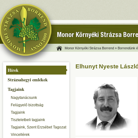
Monor Környéki Strázsa Borr
Monor Környéki Strázsa Borrend »
Borrendünk és
Elhunyt Nyeste László
Hírek
Strázsahegyi emlékek
Tagjaink
Nagytanácsunk
Felügyelő bizottság
Tagjaink
Tiszteletbeli tagjaink
Tagjaink, Szent Erzsébet Tagozat
Vincellérek