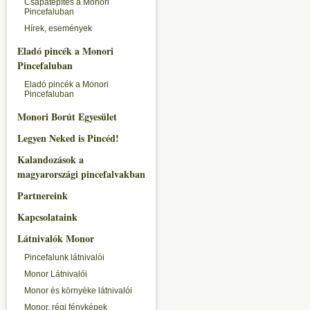
Csapatépítés a Monori
Pincefaluban
Hírek, események
Eladó pincék a Monori
Pincefaluban
Eladó pincék a Monori
Pincefaluban
Monori Borút Egyesület
Legyen Neked is Pincéd!
Kalandozások a
magyarországi pincefalvakban
Partnereink
Kapcsolataink
Látnivalók Monor
Pincefalunk látnivalói
Monor Látnivalói
Monor és környéke látnivalói
Monor, régi fényképek