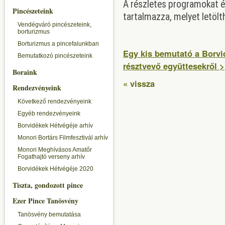
A részletes programokat és
Pincészeteink
tartalmazza, melyet letöl
Vendégváró pincészeteink,
borturizmus
Borturizmus a pincefalunkban
Egy kis bemutató a Borv
Bemutatkozó pincészeteink
résztvevő együttesekről 
Boraink
« vissza
Rendezvényeink
Következő rendezvényeink
Egyéb rendezvényeink
Borvidékek Hétvégéje arhív
Monori Bortárs Filmfesztivál arhív
Monori Meghívásos Amatőr
Fogathajtó verseny arhív
Borvidékek Hétvégéje 2020
Tiszta, gondozott pince
Ezer Pince Tanösvény
Tanösvény bemutatása