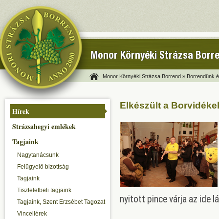
Monor Környéki Strázsa Borr
Monor Környéki Strázsa Borrend »
Borrendünk és
Elkészült a Borvidéke
Hírek
Strázsahegyi emlékek
Tagjaink
Nagytanácsunk
Felügyelő bizottság
Tagjaink
Tiszteletbeli tagjaink
nyitott pince várja az ide 
Tagjaink, Szent Erzsébet Tagozat
Vincellérek