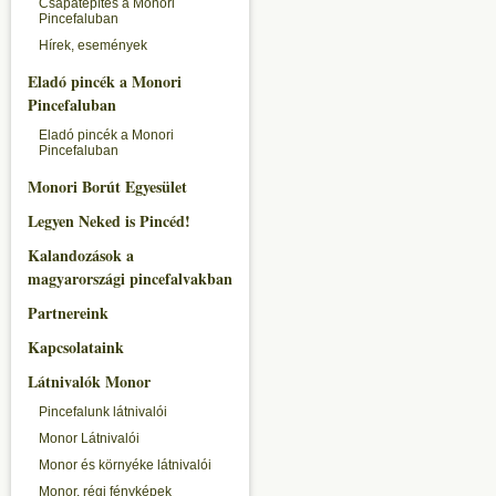
Csapatépítés a Monori
Pincefaluban
Hírek, események
Eladó pincék a Monori
Pincefaluban
Eladó pincék a Monori
Pincefaluban
Monori Borút Egyesület
Legyen Neked is Pincéd!
Kalandozások a
magyarországi pincefalvakban
Partnereink
Kapcsolataink
Látnivalók Monor
Pincefalunk látnivalói
Monor Látnivalói
Monor és környéke látnivalói
Monor, régi fényképek