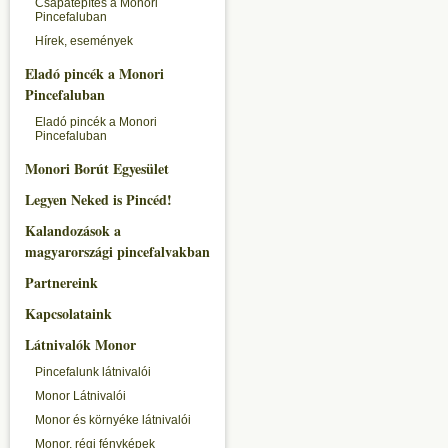
Csapatépítés a Monori
Pincefaluban
Hírek, események
Eladó pincék a Monori
Pincefaluban
Eladó pincék a Monori
Pincefaluban
Monori Borút Egyesület
Legyen Neked is Pincéd!
Kalandozások a
magyarországi pincefalvakban
Partnereink
Kapcsolataink
Látnivalók Monor
Pincefalunk látnivalói
Monor Látnivalói
Monor és környéke látnivalói
Monor, régi fényképek