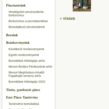
Pincészeteink
Vendégváró pincészeteink,
borturizmus
« vissza
Borturizmus a pincefalunkban
Bemutatkozó pincészeteink
Boraink
Rendezvényeink
Következő rendezvényeink
Egyéb rendezvényeink
Borvidékek Hétvégéje arhív
Monori Bortárs Filmfesztivál arhív
Monori Meghívásos Amatőr
Fogathajtó verseny arhív
Borvidékek Hétvégéje 2020
Tiszta, gondozott pince
Ezer Pince Tanösvény
Tanösvény bemutatása