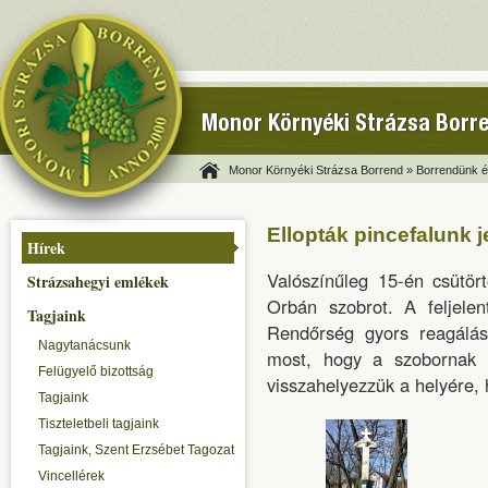
Monor Környéki Strázsa Borr
Monor Környéki Strázsa Borrend »
Borrendünk és
Ellopták pincefalunk j
Hírek
Valószínűleg 15-én csütört
Strázsahegyi emlékek
Orbán szobrot. A feljele
Tagjaink
Rendőrség gyors reagálás
Nagytanácsunk
most, hogy a szobornak e
Felügyelő bizottság
visszahelyezzük a helyére,
Tagjaink
Tiszteletbeli tagjaink
Tagjaink, Szent Erzsébet Tagozat
Vincellérek