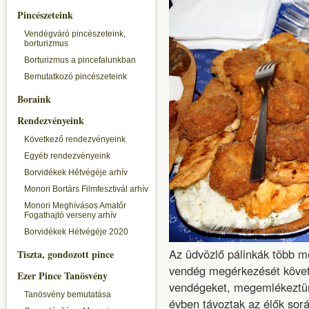
Pincészeteink
Vendégváró pincészeteink,
borturizmus
Borturizmus a pincefalunkban
Bemutatkozó pincészeteink
Boraink
Rendezvényeink
Következő rendezvényeink
Egyéb rendezvényeink
Borvidékek Hétvégéje arhív
Monori Bortárs Filmfesztivál arhív
Monori Meghívásos Amatőr
Fogathajtó verseny arhív
Borvidékek Hétvégéje 2020
Az üdvözlő pálinkák több m
Tiszta, gondozott pince
vendég megérkezését követ
Ezer Pince Tanösvény
vendégeket, megemlékeztünk
Tanösvény bemutatása
évben távoztak az élők sor