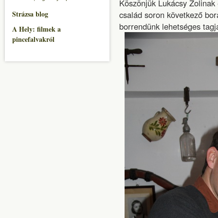
Köszönjük Lukácsy Zolinak
Strázsa blog
család soron következő bor
borrendünk lehetséges tagjá
A Hely: filmek a
pincefalvakról