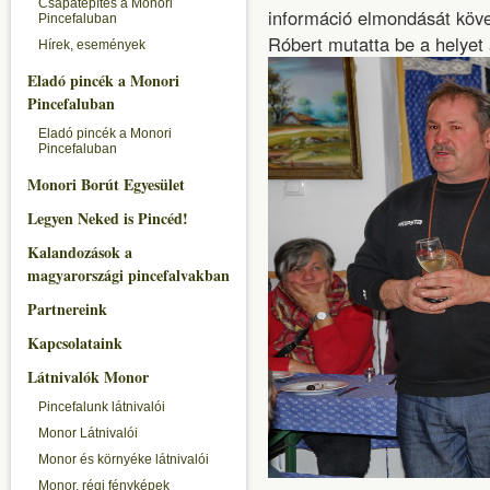
Csapatépítés a Monori
információ elmondását köv
Pincefaluban
Róbert mutatta be a helyet a
Hírek, események
Eladó pincék a Monori
Pincefaluban
Eladó pincék a Monori
Pincefaluban
Monori Borút Egyesület
Legyen Neked is Pincéd!
Kalandozások a
magyarországi pincefalvakban
Partnereink
Kapcsolataink
Látnivalók Monor
Pincefalunk látnivalói
Monor Látnivalói
Monor és környéke látnivalói
Monor, régi fényképek