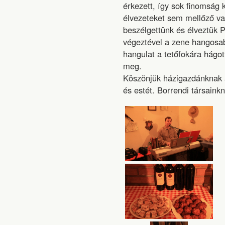
érkezett, így sok finomság 
élvezeteket sem mellőző va
beszélgettünk és élveztük P
végeztével a zene hangosabb
hangulat a tetőfokára hágot
meg.
Köszönjük házigazdánknak a
és estét. Borrendi társainkn