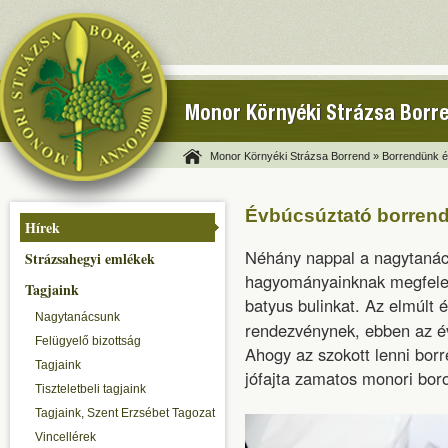
Monor Környéki Strázsa Borr
Monor Környéki Strázsa Borrend »
Borrendünk és
Évbúcsúztató borrendi
Hírek
Néhány nappal a nagytanác
Strázsahegyi emlékek
hagyományainknak megfelel
Tagjaink
batyus bulinkat. Az elmúlt
Nagytanácsunk
rendezvénynek, ebben az 
Felügyelő bizottság
Ahogy az szokott lenni borr
Tagjaink
jófajta zamatos monori boro
Tiszteletbeli tagjaink
Tagjaink, Szent Erzsébet Tagozat
Vincellérek