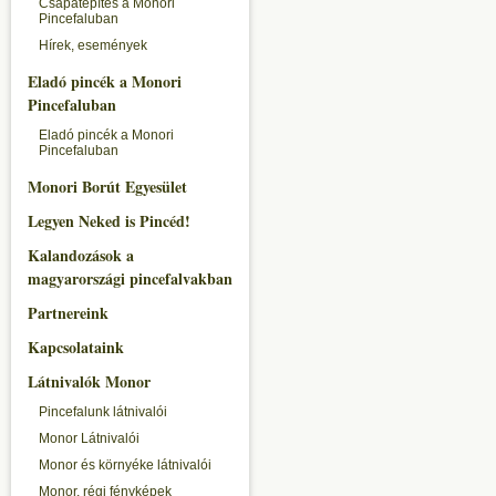
Csapatépítés a Monori
Pincefaluban
Hírek, események
Eladó pincék a Monori
Pincefaluban
Eladó pincék a Monori
Pincefaluban
Monori Borút Egyesület
Legyen Neked is Pincéd!
Kalandozások a
magyarországi pincefalvakban
Partnereink
Kapcsolataink
Látnivalók Monor
Pincefalunk látnivalói
Monor Látnivalói
Monor és környéke látnivalói
Monor, régi fényképek