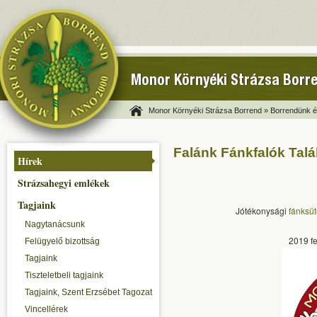
Monor Környéki Strázsa Borr
Monor Környéki Strázsa Borrend »
Borrendünk és
Falánk Fánkfalók Talá
Hírek
Strázsahegyi emlékek
Tagjaink
Jótékonysági
fánksüt
Nagytanácsunk
2019 f
Felügyelő bizottság
Tagjaink
Tiszteletbeli tagjaink
Tagjaink, Szent Erzsébet Tagozat
Vincellérek