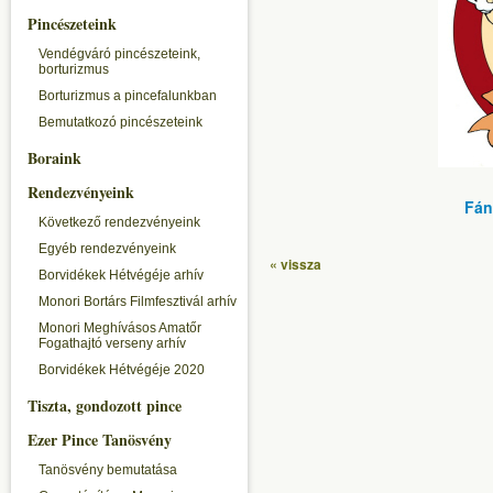
Pincészeteink
Vendégváró pincészeteink,
borturizmus
Borturizmus a pincefalunkban
Bemutatkozó pincészeteink
Boraink
Rendezvényeink
Fán
Következő rendezvényeink
Egyéb rendezvényeink
« vissza
Borvidékek Hétvégéje arhív
Monori Bortárs Filmfesztivál arhív
Monori Meghívásos Amatőr
Fogathajtó verseny arhív
Borvidékek Hétvégéje 2020
Tiszta, gondozott pince
Ezer Pince Tanösvény
Tanösvény bemutatása