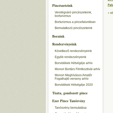
Fal
Pincészeteink
« v
Vendégváró pincészeteink,
borturizmus
Borturizmus a pincefalunkban
Bemutatkozó pincészeteink
Boraink
Rendezvényeink
Következő rendezvényeink
Egyéb rendezvényeink
Borvidékek Hétvégéje arhív
Monori Bortárs Filmfesztivál arhív
Monori Meghívásos Amatőr
Fogathajtó verseny arhív
Borvidékek Hétvégéje 2020
Tiszta, gondozott pince
Ezer Pince Tanösvény
Tanösvény bemutatása