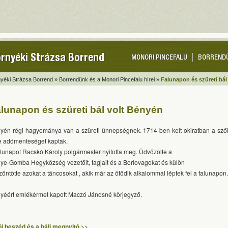
rnyéki Strázsa Borrend
MONORI PINCEFALU
BORREND
yéki Strázsa Borrend »
Borrendünk és a Monori Pincefalu hírei »
Falunapon és szüreti bál
lunapon és szüreti bál volt Bényén
yén régi hagyománya van a szüreti ünnepségnek. 1714-ben kelt okiratban a sző
e adómenteséget kaptak.
alunapot Racskó Károly polgármester nyitotta meg. Üdvözölte a
ye-Gomba Hegyközség vezetőit, tagjait és a Borlovagokat és külön
zöntötte azokat a táncosokat , akik már az ötödik alkalommal léptek fel a falunapon.
yéért emlékérmet kapott Maczó Jánosné körjegyző.
ói beszéd és a báli megnyitó >>