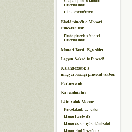
Csapatépítés a Monori
Pincefaluban
Hírek, események
Eladó pincék a Monori
Pincefaluban
Eladó pincék a Monori
Pincefaluban
Monori Borút Egyesület
Legyen Neked is Pincéd!
Kalandozások a
magyarországi pincefalvakban
Partnereink
Kapcsolataink
Látnivalók Monor
Pincefalunk látnivalói
Monor Látnivalói
Monor és környéke látnivalói
Monor, régi fényképek