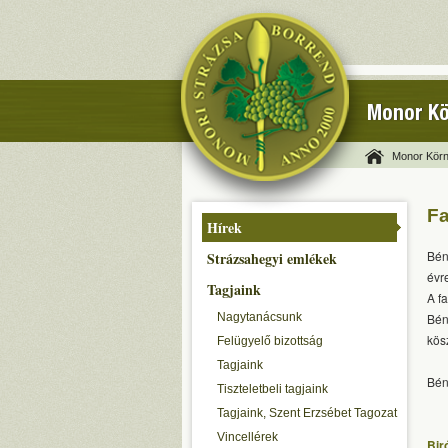
Monor Kö
Monor Körn
Fa
Hírek
Bén
Strázsahegyi emlékek
évr
Tagjaink
A f
Nagytanácsunk
Bén
kös
Felügyelő bizottság
Tagjaink
Bén
Tiszteletbeli tagjaink
Tagjaink, Szent Erzsébet Tagozat
Vincellérek
Bir