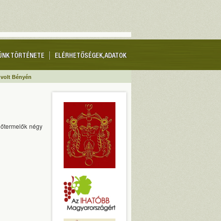
ÜNK TÖRTÉNETE
ELÉRHETŐSÉGEK, ADATOK
 volt Bényén
lőtermelők négy