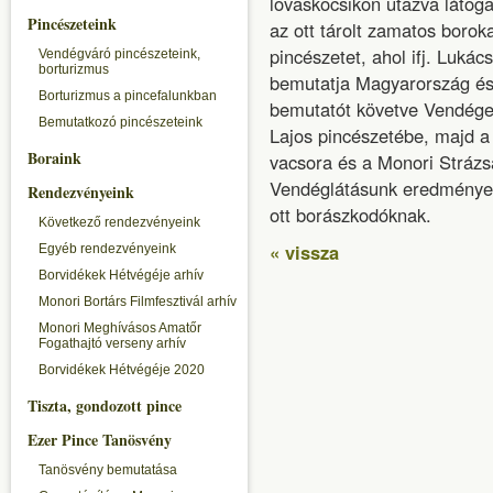
lovaskocsikon utazva látog
Pincészeteink
az ott tárolt zamatos borok
pincészetet, ahol ifj. Luká
Vendégváró pincészeteink,
borturizmus
bemutatja Magyarország és 
Borturizmus a pincefalunkban
bemutatót követve Vendégei
Bemutatkozó pincészeteink
Lajos pincészetébe, majd a
Boraink
vacsora és a Monori Strázs
Vendéglátásunk eredményeké
Rendezvényeink
ott borászkodóknak.
Következő rendezvényeink
« vissza
Egyéb rendezvényeink
Borvidékek Hétvégéje arhív
Monori Bortárs Filmfesztivál arhív
Monori Meghívásos Amatőr
Fogathajtó verseny arhív
Borvidékek Hétvégéje 2020
Tiszta, gondozott pince
Ezer Pince Tanösvény
Tanösvény bemutatása