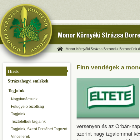
Monor Környéki Strázsa Borr
Monor Környéki Strázsa Borrend »
Borrendünk és
Finn vendégek a mono
Hírek
Strázsahegyi emlékek
Tagjaink
Nagytanácsunk
Felügyelő bizottság
Tagjaink
Tiszteletbeli tagjaink
versenyen és az Orbán-napo
Tagjaink, Szent Erzsébet Tagozat
szerint nagy izgalommal ké
Vincellérek