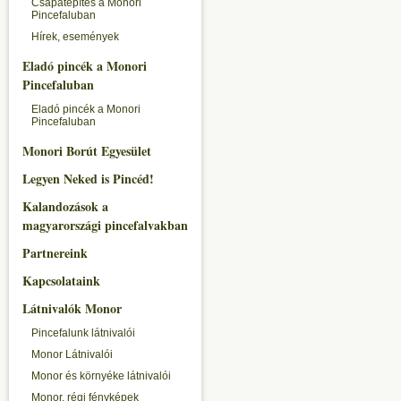
Csapatépítés a Monori
Pincefaluban
Hírek, események
Eladó pincék a Monori
Pincefaluban
Eladó pincék a Monori
Pincefaluban
Monori Borút Egyesület
Legyen Neked is Pincéd!
Kalandozások a
magyarországi pincefalvakban
Partnereink
Kapcsolataink
Látnivalók Monor
Pincefalunk látnivalói
Monor Látnivalói
Monor és környéke látnivalói
Monor, régi fényképek